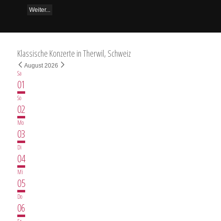
Weiter...
Klassische Konzerte in Therwil, Schweiz
August 2026
Sa
01
So
02
Mo
03
Di
04
Mi
05
Do
06