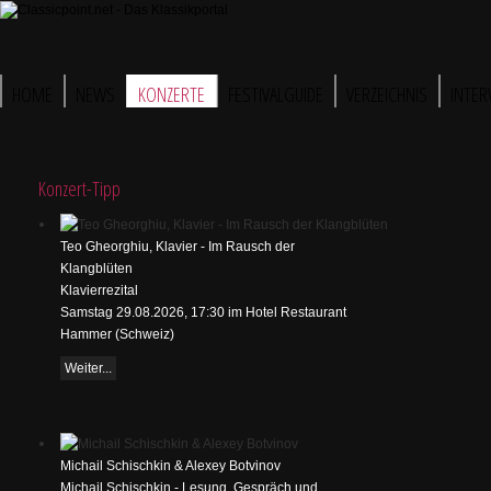
HOME
NEWS
KONZERTE
FESTIVALGUIDE
VERZEICHNIS
INTER
Konzert-Tipp
Teo Gheorghiu, Klavier - Im Rausch der
Klangblüten
Klavierrezital
Samstag 29.08.2026, 17:30 im Hotel Restaurant
Hammer (Schweiz)
Weiter...
Michail Schischkin & Alexey Botvinov
Michail Schischkin - Lesung, Gespräch und