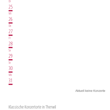
Di
25
Mi
26
Do
27
Fr
28
Sa
29
So
30
Mo
31
Aktuell keine Konzerte
Klassische Konzertorte in Therwil