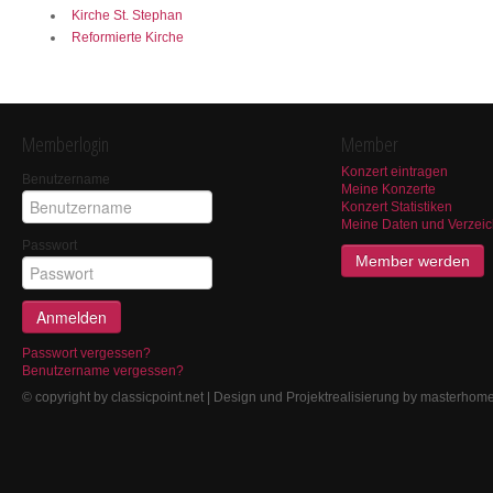
Kirche St. Stephan
Reformierte Kirche
Memberlogin
Member
Konzert eintragen
Benutzername
Meine Konzerte
Konzert Statistiken
Meine Daten und Verzeic
Passwort
Member werden
Anmelden
Passwort vergessen?
Benutzername vergessen?
© copyright by classicpoint.net | Design und Projektrealisierung by masterho