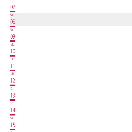
Fr
07
Sa
08
So
09
Mo
10
Di
11
Mi
12
Do
13
Fr
14
Sa
15