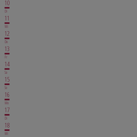
10
Di
11
Mi
12
Do
13
Fr
14
Sa
15
So
16
Mo
17
Di
18
Mi