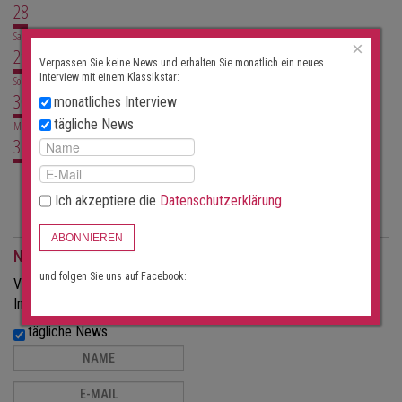
28
Sa
×
29
Verpassen Sie keine News und erhalten Sie monatlich ein neues
Interview mit einem Klassikstar:
So
30
monatliches Interview
tägliche News
Mo
31
Aktuell keine Konzerte
Ich akzeptiere die
Datenschutzerklärung
ABONNIEREN
Newsletter
und folgen Sie uns auf Facebook:
Verpassen Sie keine News und erhalten Sie monatlich ein neues
Interview mit einem Klassikstar:
tägliche News