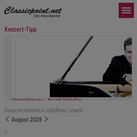
Konzert-Tipp
classicAscona - Arcadi Volodos
Klassische Konzerte in Schüpfheim, Schweiz
Klavierrezital
Samstag, 19.09, 19:30 in Ascona
August 2026
WEITER...
Sa