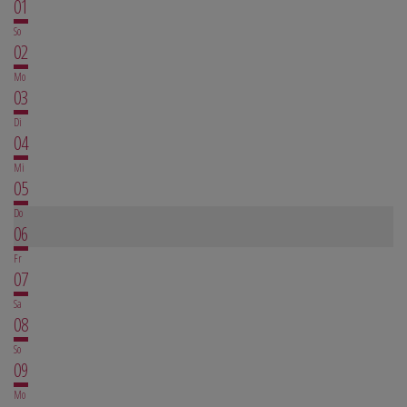
01
So
02
Mo
03
Di
04
Mi
05
Do
06
Fr
07
Sa
08
So
09
Mo