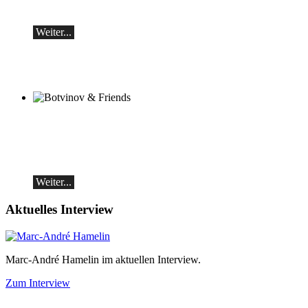
Samstag, 19.09, 19:30 in Ascona
Weiter...
Botvinov & Friends
5. Oktober, Kleine Tonhalle, 19.30
Werke von Sergei Rachmaninoff, Robert
Schumann und Astor Piazzolla
Weiter...
Aktuelles Interview
Marc-André Hamelin im aktuellen Interview.
Zum Interview