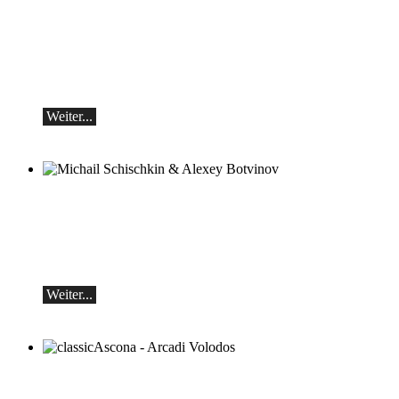
Teo Gheorghiu, Klavier - Im Rausch der
Klangblüten
Klavierrezital
Samstag 29.08.2026, 17:30 im Hotel
Restaurant Hammer (Schweiz)
Weiter...
Michail Schischkin & Alexey Botvinov
Michail Schischkin - Lesung, Gespräch
und Alexey Botvinov - Klavier
Sonntag 16.8.2026, 10:30, Hotel Hammer
(Schweiz)
Weiter...
classicAscona - Arcadi Volodos
Klavierrezital