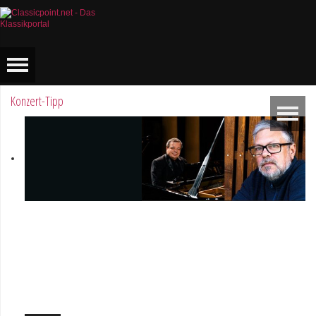
Konzert-Tipp
Michail Schischkin & Alexey
Botvinov
Michail Schischkin - Lesung,
Gespräch und Alexey
Botvinov - Klavier
Sonntag 16.8.2026, 10:30,
Hotel Hammer (Schweiz)