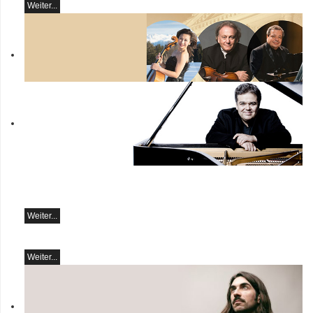
Weiter...
Botvinov & Friends
5. Oktober, Kleine Tonhalle,
19.30
Werke von Sergei
Rachmaninoff, Robert
classicAscona - Arcadi
Schumann und Astor
Volodos
Piazzolla
Klavierrezital
Weiter...
Samstag, 19.09,
19:30 in Ascona
Weiter...