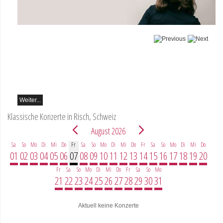
Teo Gheorghiu, Klavier - Im
Rausch der Klangblüten
Klavierrezital
Samstag 29.08.2026, 17:30
im Hotel Restaurant Hammer
(Schweiz)
Weiter...
Klassische Konzerte in Risch, Schweiz
August 2026
Sa
So
Mo
Di
Mi
Do
Fr
Sa
So
Mo
Di
Mi
Do
Fr
Sa
So
Mo
Di
Mi
Do
01
02
03
04
05
06
07
08
09
10
11
12
13
14
15
16
17
18
19
20
Fr
Sa
So
Mo
Di
Mi
Do
Fr
Sa
So
Mo
21
22
23
24
25
26
27
28
29
30
31
Aktuell keine Konzerte