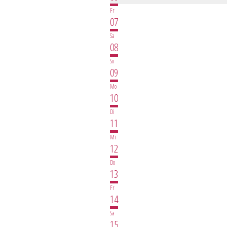
Fr
07
Sa
08
So
09
Mo
10
Di
11
Mi
12
Do
13
Fr
14
Sa
15