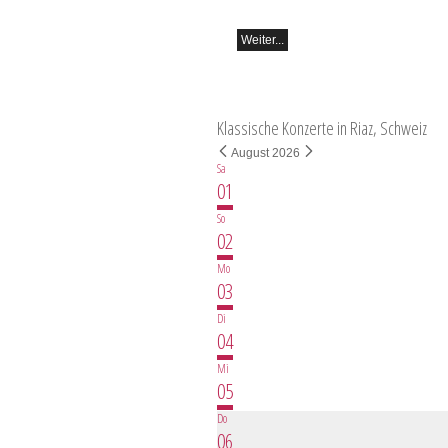
Hammer (Schweiz)
Weiter...
Klassische Konzerte in Riaz, Schweiz
August 2026
Sa
01
So
02
Mo
03
Di
04
Mi
05
Do
06