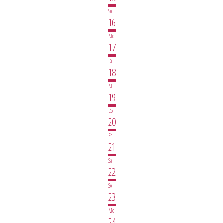
So
16
Mo
17
Di
18
Mi
19
Do
20
Fr
21
Sa
22
So
23
Mo
24