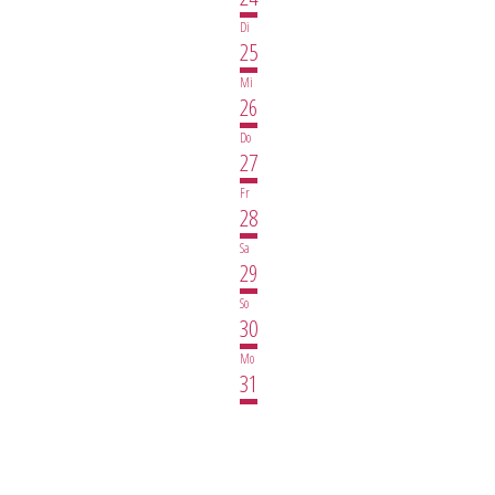
Di
25
Mi
26
Do
27
Fr
28
Sa
29
So
30
Mo
31