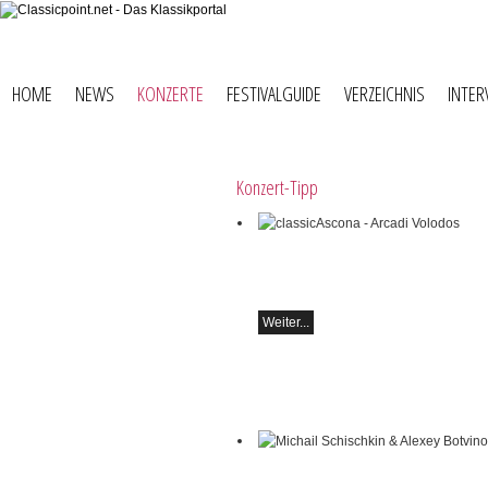
HOME
NEWS
KONZERTE
FESTIVALGUIDE
VERZEICHNIS
INTER
Konzert-Tipp
classicAscona - Arcadi Volodos
Klavierrezital
Samstag, 19.09, 19:30 in Ascona
Weiter...
Michail Schischkin & Alexey Botvinov
Michail Schischkin - Lesung, Gespräc