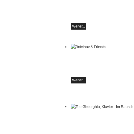
Alexey Botvinov - Klavier
Sonntag 16.8.2026, 10:30, Hotel Ham
(Schweiz)
Weiter...
Botvinov & Friends
5. Oktober, Kleine Tonhalle, 19.30
Werke von Sergei Rachmaninoff, Robe
Schumann und Astor Piazzolla
Weiter...
Teo Gheorghiu, Klavier - Im Rausch de
Klangblüten
Klavierrezital
Samstag 29.08.2026, 17:30 im Hotel R