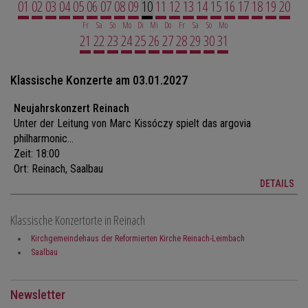
WEITER...
01
02
03
04
05
06
07
08
09
10
11
12
13
14
15
16
17
18
19
20
Fr
Sa
So
Mo
Di
Mi
Do
Fr
Sa
So
Mo
21
22
23
24
25
26
27
28
29
30
31
Klassische Konzerte am 03.01.2027
Neujahrskonzert Reinach
Unter der Leitung von Marc Kissóczy spielt das argovia
philharmonic...
Zeit: 18:00
Ort:
Reinach, Saalbau
DETAILS
Klassische Konzertorte in Reinach
Kirchgemeindehaus der Reformierten Kirche Reinach-Leimbach
Saalbau
Newsletter