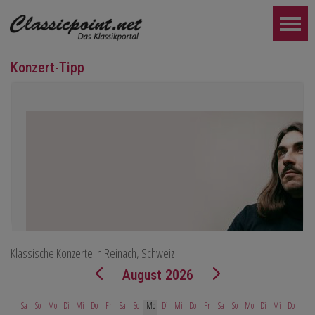
Konzert-Tipp
Klassische Konzerte in Reinach, Schweiz
Teo Gheorghiu, Klavier - Im Rausch der Klangblüten
August 2026
Klavierrezital
Samstag 29.08.2026, 17:30 im Hotel Restaurant Hammer (Schwe
Sa
So
Mo
Di
Mi
Do
Fr
Sa
So
Mo
Di
Mi
Do
Fr
Sa
So
Mo
Di
Mi
Do