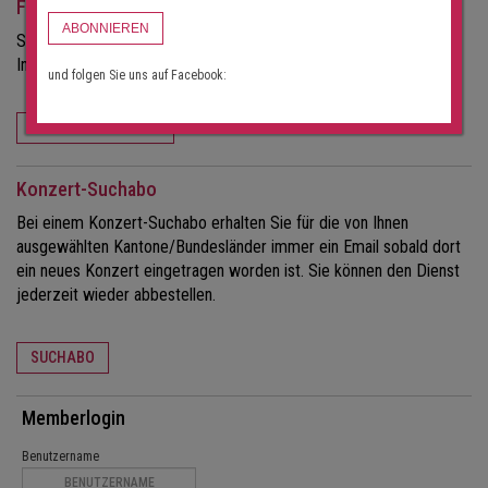
Für Veranstalter
ABONNIEREN
Sie möchten mehr Besucher für Ihre Konzerte?
Informieren Sie sich über die Möglichkeiten dieses Portals.
und folgen Sie uns auf Facebook:
FÜR VERANSTALTER
Konzert-Suchabo
Bei einem Konzert-Suchabo erhalten Sie für die von Ihnen
ausgewählten Kantone/Bundesländer immer ein Email sobald dort
ein neues Konzert eingetragen worden ist. Sie können den Dienst
jederzeit wieder abbestellen.
SUCHABO
Memberlogin
Benutzername