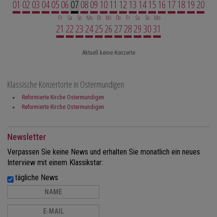
01
02
03
04
05
06
07
08
09
10
11
12
13
14
15
16
17
18
19
20
Fr
Sa
So
Mo
Di
Mi
Do
Fr
Sa
So
Mo
21
22
23
24
25
26
27
28
29
30
31
Aktuell keine Konzerte
Klassische Konzertorte in Ostermundigen
Reformierte Kirche Ostermundigen
Reformierte Kirche Ostermundigen
Newsletter
Verpassen Sie keine News und erhalten Sie monatlich ein neues
Interview mit einem Klassikstar:
tägliche News