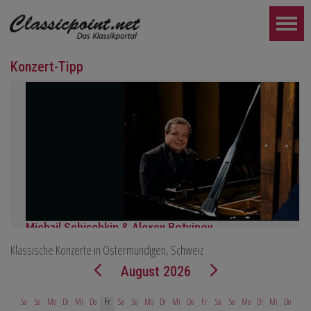
Konzert-Tipp
Michail Schischkin & Alexey Botvinov
Klassische Konzerte in Ostermundigen, Schweiz
Michail Schischkin - Lesung, Gespräch und Alexey Botvinov - Klavi
Sonntag 16.8.2026, 10:30, Hotel Hammer (Schweiz)
August 2026
WEITER...
Sa
So
Mo
Di
Mi
Do
Fr
Sa
So
Mo
Di
Mi
Do
Fr
Sa
So
Mo
Di
Mi
Do