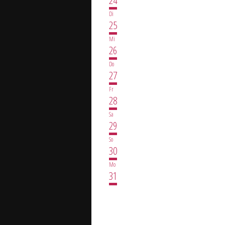
Di
25
Mi
26
Do
27
Fr
28
Sa
29
So
30
Mo
31