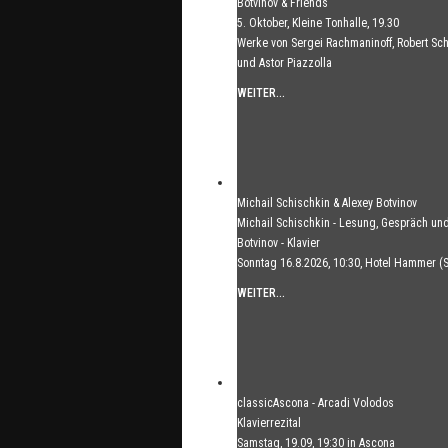
Botvinov & Friends
5. Oktober, Kleine Tonhalle, 19.30
Werke von Sergei Rachmaninoff, Robert S
und Astor Piazzolla
WEITER...
Michail Schischkin & Alexey Botvinov
Michail Schischkin - Lesung, Gespräch und
Botvinov - Klavier
Sonntag 16.8.2026, 10:30, Hotel Hammer (
WEITER...
classicAscona - Arcadi Volodos
Klavierrezital
Samstag, 19.09, 19:30 in Ascona