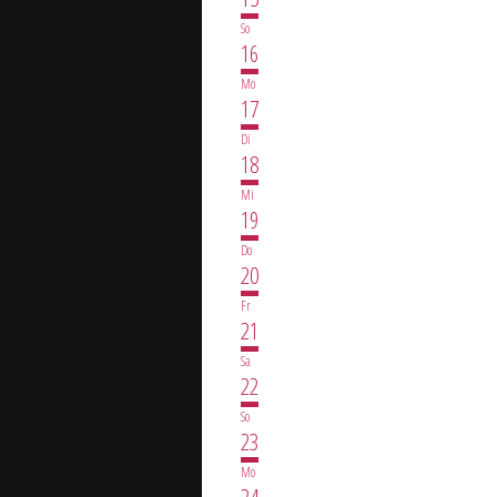
So
16
Mo
17
Di
18
Mi
19
Do
20
Fr
21
Sa
22
So
23
Mo
24