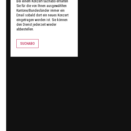
Bei einem Konzert-Suchabo erhalten
Sie für die von Ihnen ausgewählten
Kantone/Bundesländer immer ein
Email sobald dort ein neues Konzert
eingetragen worden ist. Sie können
den Dienst jederzeit wieder
abbestellen.
SUCHABO