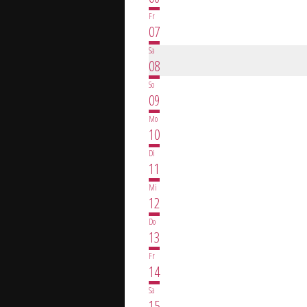
Fr
07
Sa
08
So
09
Mo
10
Di
11
Mi
12
Do
13
Fr
14
Sa
15