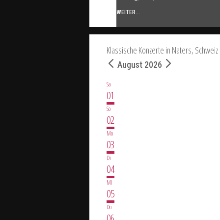
WEITER...
Klassische Konzerte in Naters, Schweiz
August 2026
Sa
01
So
02
Mo
03
Di
04
Mi
05
Do
06