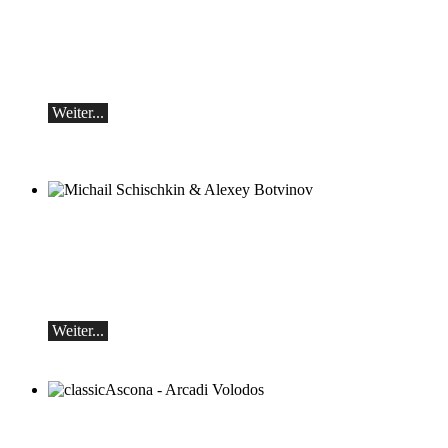
Botvinov & Friends
5. Oktober, Kleine Tonhalle, 19.30
Werke von Sergei Rachmaninoff, Robert
Schumann und Astor Piazzolla
Weiter...
Michail Schischkin & Alexey Botvinov
Michail Schischkin - Lesung, Gespräch
und Alexey Botvinov - Klavier
Sonntag 16.8.2026, 10:30, Hotel Hammer
(Schweiz)
Weiter...
classicAscona - Arcadi Volodos
Klavierrezital