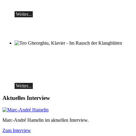
Samstag, 19.09, 19:30 in Ascona
Weiter...
Teo Gheorghiu, Klavier - Im Rausch der
Klangblüten
Klavierrezital
Samstag 29.08.2026, 17:30 im Hotel
Restaurant Hammer (Schweiz)
Weiter...
Aktuelles Interview
Marc-André Hamelin im aktuellen Interview.
Zum Interview