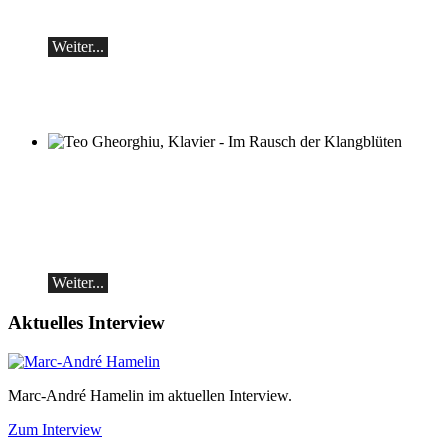
Samstag, 19.09, 19:30 in Ascona
Weiter...
Teo Gheorghiu, Klavier - Im Rausch der
Klangblüten
Klavierrezital
Samstag 29.08.2026, 17:30 im Hotel
Restaurant Hammer (Schweiz)
Weiter...
Aktuelles Interview
Marc-André Hamelin im aktuellen Interview.
Zum Interview