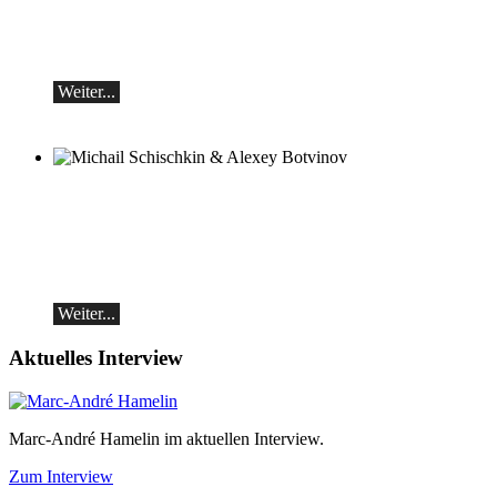
Camerata Salzburg
Finnegan Downie Dear, Leitung
Sonntag, 20.09, 18:30 in Ascona
Weiter...
Michail Schischkin & Alexey Botvinov
Michail Schischkin - Lesung, Gespräch
und Alexey Botvinov - Klavier
Sonntag 16.8.2026, 10:30, Hotel Hammer
(Schweiz)
Weiter...
Aktuelles Interview
Marc-André Hamelin im aktuellen Interview.
Zum Interview