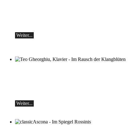
Botvinov & Friends
5. Oktober, Kleine Tonhalle, 19.30
Werke von Sergei Rachmaninoff, Robert
Schumann und Astor Piazzolla
Weiter...
Teo Gheorghiu, Klavier - Im Rausch der
Klangblüten
Klavierrezital
Samstag 29.08.2026, 17:30 im Hotel
Restaurant Hammer (Schweiz)
Weiter...
classicAscona - Im Spiegel Rossinis
Lucas & Arthur Jussen, Klavier