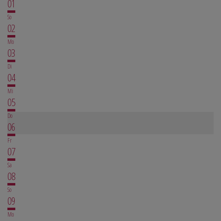
01
So
02
Mo
03
Di
04
Mi
05
Do
06
Fr
07
Sa
08
So
09
Mo