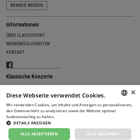
MEMBER WERDEN
Informationen
ÜBER CLASSICPOINT
WERBEMÖGLICHKEITEN
KONTAKT
Klassische Konzerte
SCHWEIZ
×
Diese Webseite verwendet Cookies.
DEUTSCHLAND
ÖSTERREICH
Wir verwenden Cookies, um Inhalte und Anzeigen zu personalisieren,
GERM
den Datenverkehr zu analysieren sowie die Website optimal
funktionstüchtig zu halten.
Weitere Informationen
FRENC
DETAILS ANZEIGEN
© copyright by classicpoint.net | Design und
ITALIA
Projektrealisierung by masterhomepage.ch
ALLE AKZEPTIEREN
ALLE ABLEHNEN