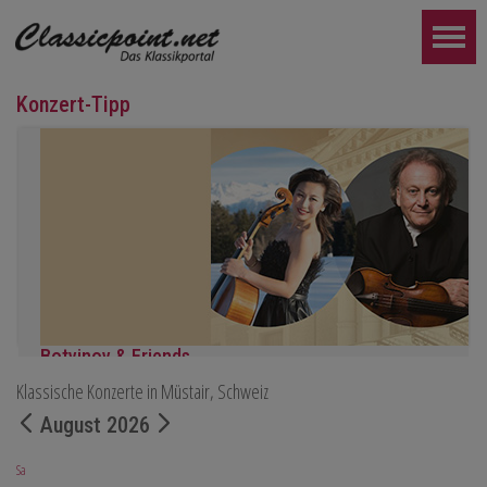
Konzert-Tipp
Botvinov & Friends
Klassische Konzerte in Müstair, Schweiz
5. Oktober, Kleine Tonhalle, 19.30
Werke von Sergei Rachmaninoff, Robert Schumann und Astor Piaz
August 2026
WEITER...
Sa