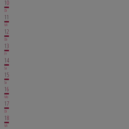
10
Di
11
Mi
12
Do
13
Fr
14
Sa
15
So
16
Mo
17
Di
18
Mi