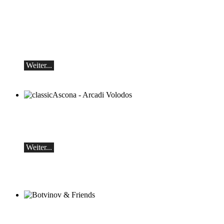
Teo Gheorghiu, Klavier - Im Rausch der
Klangblüten
Klavierrezital
Samstag 29.08.2026, 17:30 im Hotel
Restaurant Hammer (Schweiz)
Weiter...
classicAscona - Arcadi Volodos
Klavierrezital
Samstag, 19.09, 19:30 in Ascona
Weiter...
Botvinov & Friends
5. Oktober, Kleine Tonhalle, 19.30