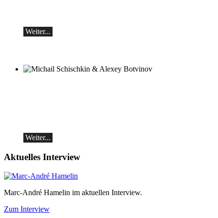
Werke von Sergei Rachmaninoff, Robert
Schumann und Astor Piazzolla
Weiter...
Michail Schischkin & Alexey Botvinov
Michail Schischkin - Lesung, Gespräch
und Alexey Botvinov - Klavier
Sonntag 16.8.2026, 10:30, Hotel Hammer
(Schweiz)
Weiter...
Aktuelles Interview
Marc-André Hamelin im aktuellen Interview.
Zum Interview