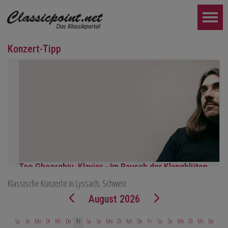
Konzert-Tipp
Teo Gheorghiu, Klavier - Im Rausch der Klangblüten
Klassische Konzerte in Lyssach, Schweiz
Klavierrezital
Samstag 29.08.2026, 17:30 im Hotel Restaurant Hammer (Schwe
August 2026
WEITER...
Sa
So
Mo
Di
Mi
Do
Fr
Sa
So
Mo
Di
Mi
Do
Fr
Sa
So
Mo
Di
Mi
Do