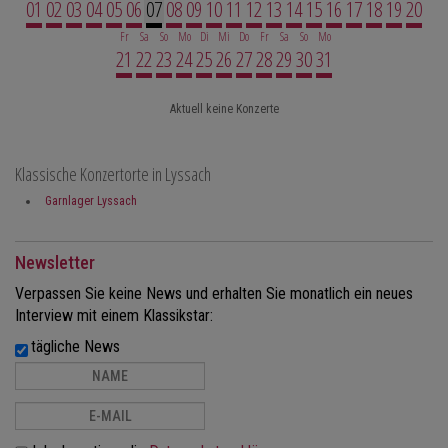
01
02
03
04
05
06
07
08
09
10
11
12
13
14
15
16
17
18
19
20
Fr
Sa
So
Mo
Di
Mi
Do
Fr
Sa
So
Mo
21
22
23
24
25
26
27
28
29
30
31
Aktuell keine Konzerte
Klassische Konzertorte in Lyssach
Garnlager Lyssach
Newsletter
Verpassen Sie keine News und erhalten Sie monatlich ein neues
Interview mit einem Klassikstar:
tägliche News