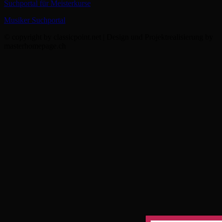
Suchportal für Meisterkurse
Musiker Suchportal
© copyright by classicpoint.net | Design und Projektrealisierung by
masterhomepage.ch