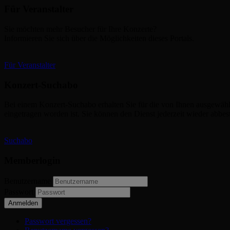
Für Veranstalter
Sie möchten mehr Besucher für Ihre Konzerte?
Informieren Sie sich über die Möglichkeiten dieses Portals.
Für Veranstalter
Konzert-Suchabo
Bei einem Konzert-Suchabo erhalten Sie für die von Ihnen ausgewäh
eingetragen worden ist. Sie können den Dienst jederzeit wieder abbest
Suchabo
Memberlogin
Benutzername
Passwort
Anmelden
Passwort vergessen?