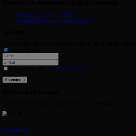
Klassische Konzertorte in Luterbach
Pfarrkirche St. Josef Luterbach
Römisch-katholische Kirche St. Josef
Newsletter
Verpassen Sie keine News und erhalten Sie monatlich ein neues Inter
tägliche News
Ich akzeptiere die
Datenschutzerklärung
Abonnieren
Interviews als Magazin
Bestellen Sie die Interviews in gedruckter Form als Magazin.
jetzt bestellen