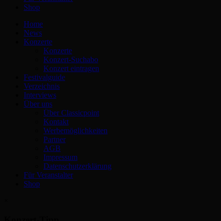
Shop
Home
News
Konzerte
Konzerte
Konzert-Suchabo
Konzert eintragen
Festivalguide
Verzeichnis
Interviews
Über uns
Über Classicpoint
Kontakt
Werbemöglichkeiten
Partner
AGB
Impressum
Datenschutzerklärung
Für Veranstalter
Shop
×
Konzert-Tipp