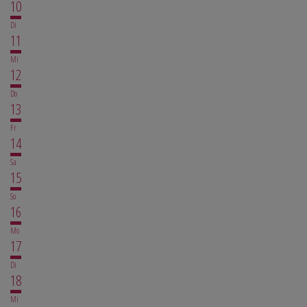
10
Di
11
Mi
12
Do
13
Fr
14
Sa
15
So
16
Mo
17
Di
18
Mi