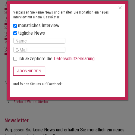
28
×
Sa
Verpassen Sie keine News und erhalten Sie monatlich ein neues
29
Interview mit einem Klassikstar:
monatliches Interview
So
30
tägliche News
Mo
31
Ich akzeptiere die
Datenschutzerklärung
Aktuell keine Konzerte
ABONNIEREN
Klassische Konzertorte in Ingenbohl
und folgen Sie uns auf Facebook:
Brunnen
Römisch-Katholische Kirche St. Leonhard Ingebohl
Seehotel Waldstätterhof
Newsletter
Verpassen Sie keine News und erhalten Sie monatlich ein neues