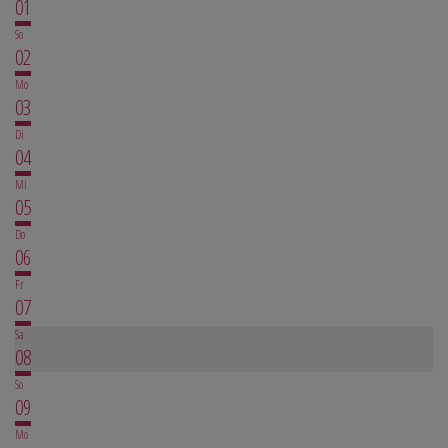
01
So
02
Mo
03
Di
04
Mi
05
Do
06
Fr
07
Sa
08
So
09
Mo