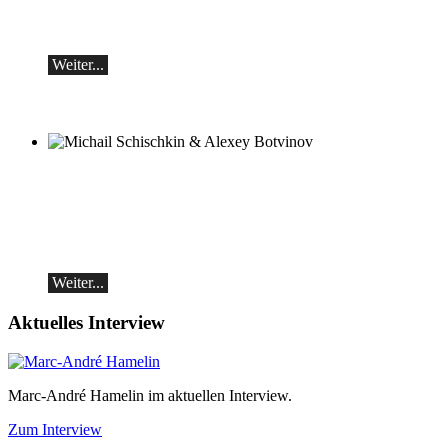
Werke von Sergei Rachmaninoff, Robert
Schumann und Astor Piazzolla
Weiter...
Michail Schischkin & Alexey Botvinov
Michail Schischkin - Lesung, Gespräch
und Alexey Botvinov - Klavier
Sonntag 16.8.2026, 10:30, Hotel Hammer
(Schweiz)
Weiter...
Aktuelles Interview
Marc-André Hamelin im aktuellen Interview.
Zum Interview