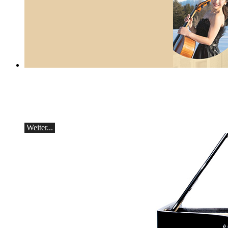
Botvinov & Friends
5. Oktober, Kleine Tonhalle, 19.30
Werke von Sergei Rachmaninoff, Robert
Schumann und Astor Piazzolla
Weiter...