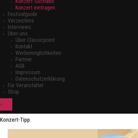
Konzert-Suchabo
Konzert eintragen
Festivalguide
Verzeichnis
Interviews
Über uns
Über Classicpoint
Kontakt
Werbemöglichkeiten
Partner
AGB
Impressum
Datenschutzerklärung
Für Veranstalter
Shop
×
Konzert-Tipp