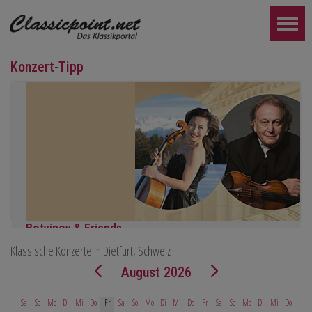
Konzert-Tipp
Botvinov & Friends
Klassische Konzerte in Dietfurt, Schweiz
5. Oktober, Kleine Tonhalle, 19.30
Werke von Sergei Rachmaninoff, Robert Schumann und Astor Piaz
August 2026
WEITER...
Sa
So
Mo
Di
Mi
Do
Fr
Sa
So
Mo
Di
Mi
Do
Fr
Sa
So
Mo
Di
Mi
Do