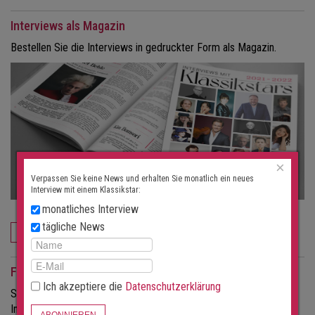
Interviews als Magazin
Bestellen Sie die Interviews in gedruckter Form als Magazin.
×
Verpassen Sie keine News und erhalten Sie monatlich ein neues
Interview mit einem Klassikstar:
monatliches Interview
tägliche News
JETZT BESTELLEN
Für Veranstalter
Ich akzeptiere die
Datenschutzerklärung
Sie möchten mehr Besucher für Ihre Konzerte?
Informieren Sie sich über die Möglichkeiten dieses Portals.