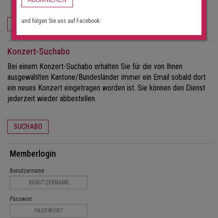
ABONNIEREN
und folgen Sie uns auf Facebook:
FÜR VERANSTALTER
Konzert-Suchabo
Bei einem Konzert-Suchabo erhalten Sie für die von Ihnen
ausgewählten Kantone/Bundesländer immer ein Email sobald dort
ein neues Konzert eingetragen worden ist. Sie können den Dienst
jederzeit wieder abbestellen.
SUCHABO
Memberlogin
Benutzername
Passwort