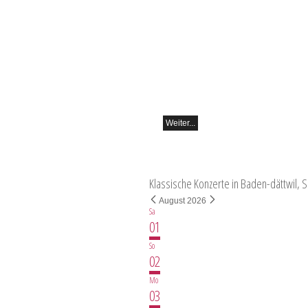
classicAscona - Arcadi Volodos
Klavierrezital
Samstag, 19.09, 19:30 in Ascona
Weiter...
Klassische Konzerte in Baden-dättwil, 
August 2026
Sa
01
So
02
Mo
03