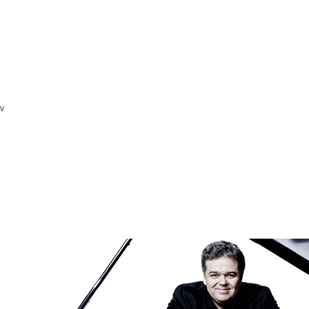
estaurant
h und
mer