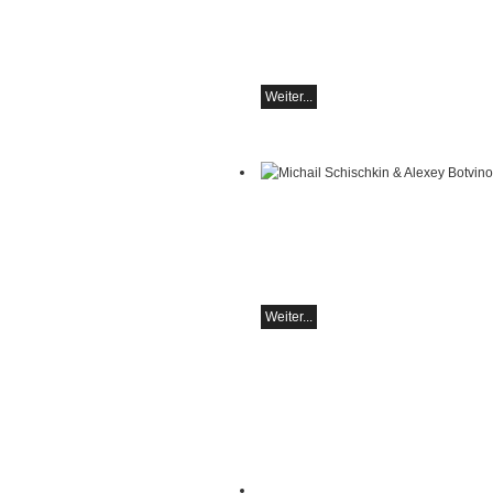
Klavierrezital
Samstag 29.08.2026, 17:30 im Hotel R
Hammer (Schweiz)
Weiter...
Michail Schischkin & Alexey Botvinov
Michail Schischkin - Lesung, Gespräc
Alexey Botvinov - Klavier
Sonntag 16.8.2026, 10:30, Hotel Ham
(Schweiz)
Weiter...