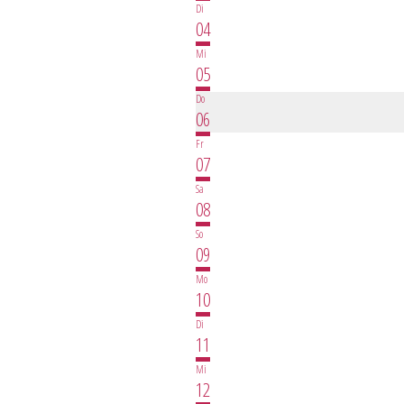
Di
04
Mi
05
Do
06
Fr
07
Sa
08
So
09
Mo
10
Di
11
Mi
12