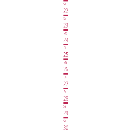
Sa
22
So
23
Mo
24
Di
25
Mi
26
Do
27
Fr
28
Sa
29
So
30