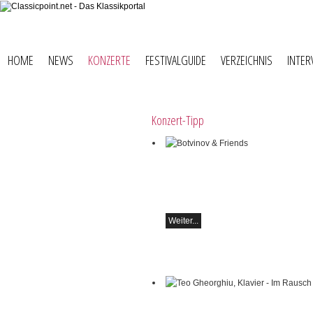
HOME
NEWS
KONZERTE
FESTIVALGUIDE
VERZEICHNIS
INTER
Konzert-Tipp
Botvinov & Friends
5. Oktober, Kleine Tonhalle, 19.30
Werke von Sergei Rachmaninoff, Robe
Schumann und Astor Piazzolla
Weiter...
Teo Gheorghiu, Klavier - Im Rausch de
Klangblüten