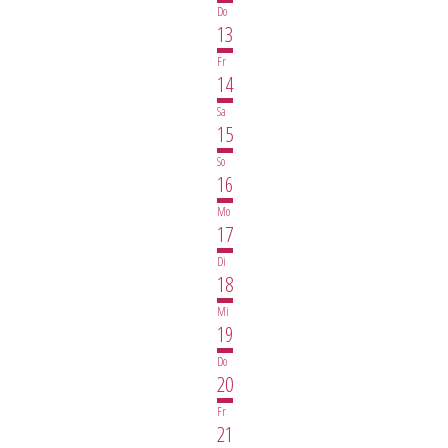
Do
13
Fr
14
Sa
15
So
16
Mo
17
Di
18
Mi
19
Do
20
Fr
21