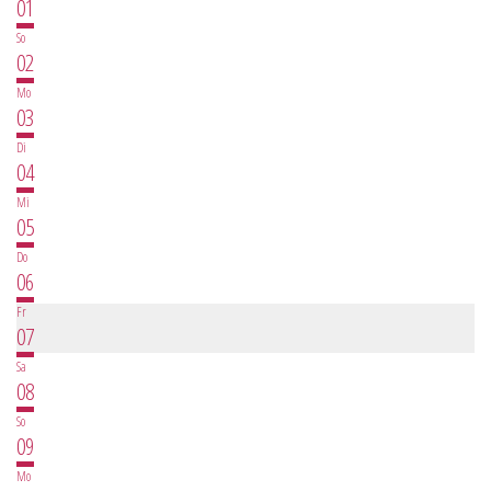
01
So
02
Mo
03
Di
04
Mi
05
Do
06
Fr
07
Sa
08
So
09
Mo