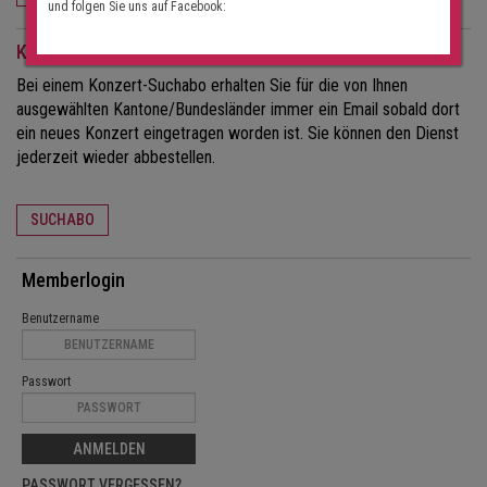
und folgen Sie uns auf Facebook:
Konzert-Suchabo
Bei einem Konzert-Suchabo erhalten Sie für die von Ihnen
ausgewählten Kantone/Bundesländer immer ein Email sobald dort
ein neues Konzert eingetragen worden ist. Sie können den Dienst
jederzeit wieder abbestellen.
SUCHABO
Memberlogin
Benutzername
Passwort
ANMELDEN
PASSWORT VERGESSEN?