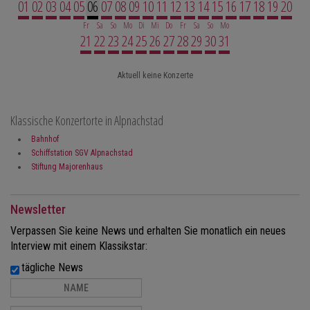
01
02
03
04
05
06
07
08
09
10
11
12
13
14
15
16
17
18
19
20
Fr
Sa
So
Mo
Di
Mi
Do
Fr
Sa
So
Mo
21
22
23
24
25
26
27
28
29
30
31
Aktuell keine Konzerte
Klassische Konzertorte in Alpnachstad
Bahnhof
Schiffstation SGV Alpnachstad
Stiftung Majorenhaus
Newsletter
Verpassen Sie keine News und erhalten Sie monatlich ein neues
Interview mit einem Klassikstar:
tägliche News