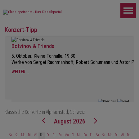
Konzert-Tipp
Botvinov & Friends
5. Oktober, Kleine Tonhalle, 19.30
Werke von Sergei Rachmaninoff, Robert Schumann und Astor Piaz
WEITER...
Klassische Konzerte in Alpnachstad, Schweiz
August 2026
Sa
So
Mo
Di
Mi
Do
Fr
Sa
So
Mo
Di
Mi
Do
Fr
Sa
So
Mo
Di
Mi
Do