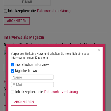
Ich akzeptiere die
Datenschutzerklärung
ABONNIEREN
Interviews als Magazin
Bestellen Sie die Interviews in gedruckter Form als Magazin.
×
Verpassen Sie keine News und erhalten Sie monatlich ein neues
Interview mit einem Klassikstar:
monatliches Interview
JETZT BESTELLEN
tägliche News
Für Veranstalter
Sie möchten mehr Besucher für Ihre Konzerte?
Ich akzeptiere die
Datenschutzerklärung
Informieren Sie sich über die Möglichkeiten dieses Portals.
ABONNIEREN
FÜR VERANSTALTER