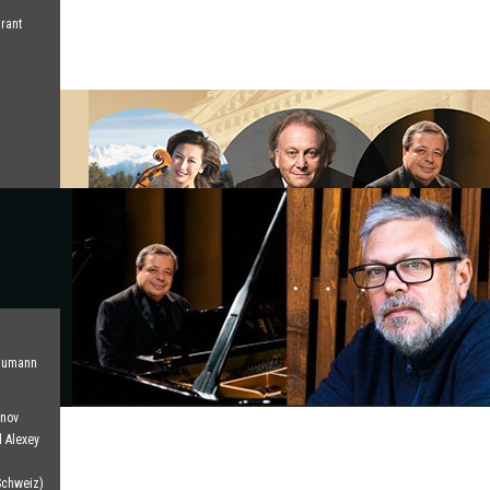
rant
chumann
inov
 Alexey
Schweiz)