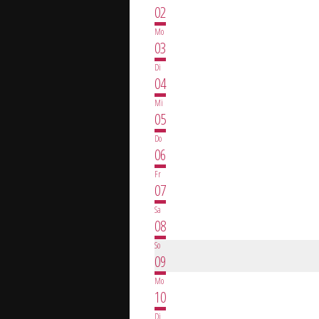
02
Mo
03
Di
04
Mi
05
Do
06
Fr
07
Sa
08
So
09
Mo
10
Di