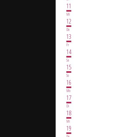
11
Mi
12
Do
13
Fr
14
Sa
15
So
16
Mo
17
Di
18
Mi
19
Do