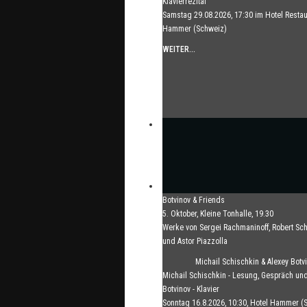
Klavierrezital
Samstag 29.08.2026, 17:30 im Hotel Restau
Hammer (Schweiz)
WEITER...
Botvinov & Friends
5. Oktober, Kleine Tonhalle, 19.30
Werke von Sergei Rachmaninoff, Robert S
und Astor Piazzolla
WEITER...
Michail Schischkin & Alexey Botv
Michail Schischkin - Lesung, Gespräch und
Botvinov - Klavier
Sonntag 16.8.2026, 10:30, Hotel Hammer (