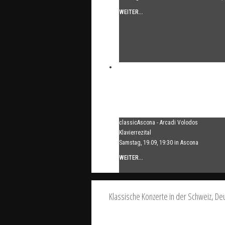
WEITER...
classicAscona - Arcadi Volodos
Klavierrezital
Samstag, 19.09, 19:30 in Ascona
WEITER...
Klassische Konzerte in der Schweiz, De