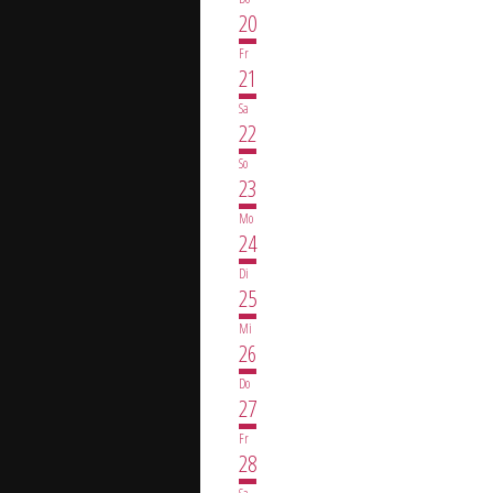
20
Fr
21
Sa
22
So
23
Mo
24
Di
25
Mi
26
Do
27
Fr
28