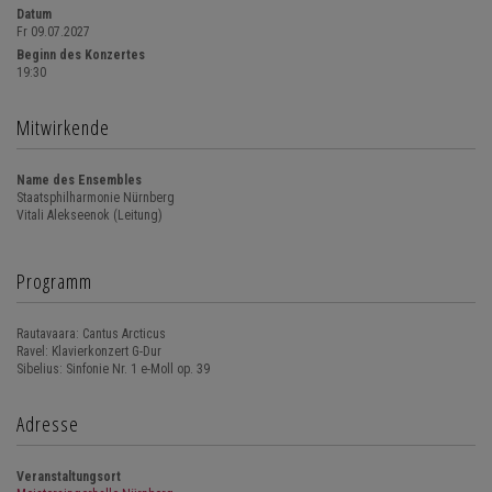
Datum
Fr 09.07.2027
Beginn des Konzertes
19:30
Mitwirkende
Name des Ensembles
Staatsphilharmonie Nürnberg
Vitali Alekseenok (Leitung)
Programm
Rautavaara: Cantus Arcticus
Ravel: Klavierkonzert G-Dur
Sibelius: Sinfonie Nr. 1 e-Moll op. 39
Adresse
Veranstaltungsort