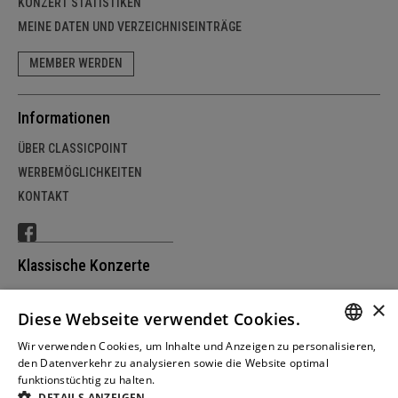
KONZERT STATISTIKEN
MEINE DATEN UND VERZEICHNISEINTRÄGE
MEMBER WERDEN
Informationen
ÜBER CLASSICPOINT
WERBEMÖGLICHKEITEN
KONTAKT
Klassische Konzerte
SCHWEIZ
×
Diese Webseite verwendet Cookies.
DEUTSCHLAND
ÖSTERREICH
Wir verwenden Cookies, um Inhalte und Anzeigen zu personalisieren,
GERM
den Datenverkehr zu analysieren sowie die Website optimal
funktionstüchtig zu halten.
Weitere Informationen
FRENC
DETAILS ANZEIGEN