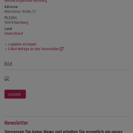
Meistersingerhalle Nürnberg
Adresse
Münchener Straße, 21
PLZ/Ort
90478
Nürnberg
Land
Deutschland
Lageplan anzeigen
E-Mail Anfrage an den Veranstalter
Bild
Newsletter
Verpassen Sie keine News und erhalten Sie monatlich ein neues