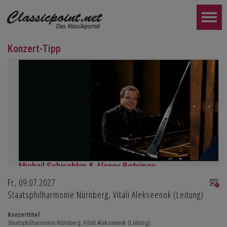
Konzert-Tipp
Michail Schischkin & Alexey Botvinov
Fr, 09.07.2027
Michail Schischkin - Lesung, Gespräch und Alexey Botvinov - Klavi
Sonntag 16.8.2026, 10:30, Hotel Hammer (Schweiz)
Staatsphilharmonie Nürnberg, Vitali Alekseenok (Leitung)
WEITER...
Konzerttitel
Staatsphilharmonie Nürnberg, Vitali Alekseenok (Leitung)