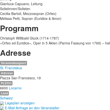
Gianluca Capuano, Leitung
Solistinnen/Solisten
Cecilia Bartoli, Mezzosopran (Orfeo)
Mélissa Petit, Sopran (Euridice & Amor)
Programm
Christoph Willibald Gluck (1714-1787)
«Orfeo ed Euridice», Oper in 5 Akten (Parma Fassung von 1769) – ha
Adresse
Veranstaltungsort
St. Franziskus
Adresse
Piazza San Francesco, 19
PLZ/Ort
6600
Locarno
Land
Schweiz
Lageplan anzeigen
E-Mail Anfrage an den Veranstalter