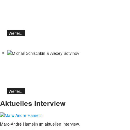
Teo Gheorghiu, Klavier - Im Rausch der
Klangblüten
Klavierrezital
Samstag 29.08.2026, 17:30 im Hotel
Restaurant Hammer (Schweiz)
Weiter...
Michail Schischkin & Alexey Botvinov
Michail Schischkin - Lesung, Gespräch
und Alexey Botvinov - Klavier
Sonntag 16.8.2026, 10:30, Hotel Hammer
(Schweiz)
Weiter...
Aktuelles Interview
Marc-André Hamelin im aktuellen Interview.