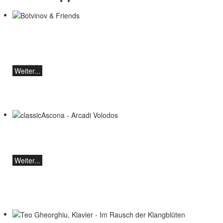
Botvinov & Friends
5. Oktober, Kleine Tonhalle, 19.30
Werke von Sergei Rachmaninoff, Robert
Schumann und Astor Piazzolla
Weiter...
classicAscona - Arcadi Volodos
Klavierrezital
Samstag, 19.09, 19:30 in Ascona
Weiter...