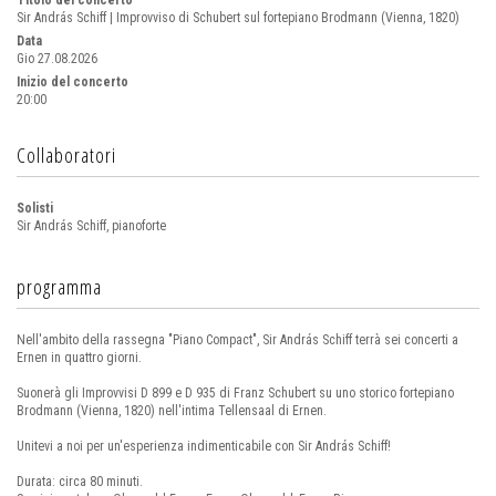
Titolo del concerto
Sir András Schiff | Improvviso di Schubert sul fortepiano Brodmann (Vienna, 1820)
Data
Gio 27.08.2026
Inizio del concerto
20:00
Collaboratori
Solisti
Sir András Schiff, pianoforte
programma
Nell'ambito della rassegna "Piano Compact", Sir András Schiff terrà sei concerti a
Ernen in quattro giorni.
Suonerà gli Improvvisi D 899 e D 935 di Franz Schubert su uno storico fortepiano
Brodmann (Vienna, 1820) nell'intima Tellensaal di Ernen.
Unitevi a noi per un'esperienza indimenticabile con Sir András Schiff!
Durata: circa 80 minuti.