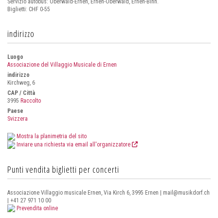
Servizio autobus: Oberwald-Ernen, Ernen-Oberwald, Ernen-Binn.
Biglietti: CHF 0-55
indirizzo
Luogo
Associazione del Villaggio Musicale di Ernen
indirizzo
Kirchweg, 6
CAP / Città
3995
Raccolto
Paese
Svizzera
Mostra la planimetria del sito
Inviare una richiesta via email all'organizzatore
Punti vendita biglietti per concerti
Associazione Villaggio musicale Ernen, Via Kirch 6, 3995 Ernen | mail@musikdorf.ch
| +41 27 971 10 00
Prevendita online