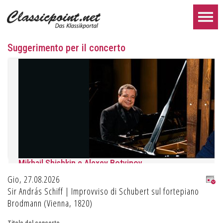
Suggerimento per il concerto
Mikhail Shishkin e Alexey Botvinov
Gio, 27.08.2026
Mikhail Shishkin - Lettura, discussione e Alexey Botvinov - Pianofo
Domenica 16 agosto 2026, ore 10:30, Hotel Hammer (Svizzera)
Sir András Schiff | Improvviso di Schubert sul fortepiano
Brodmann (Vienna, 1820)
ULTERIORE...