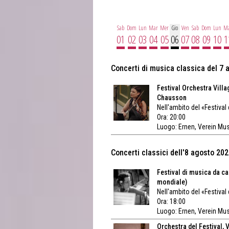
Sab
Dom
Lun
Mar
Mer
Gio
Ven
Sab
Dom
Lun
M
01
02
03
04
05
06
07
08
09
10
1
Concerti di musica classica del 7
Festival Orchestra Vill
Chausson
Nell'ambito del «Festival
Ora: 20:00
Luogo:
Ernen, Verein Mu
Concerti classici dell'8 agosto 20
Festival di musica da c
mondiale)
Nell'ambito del «Festiv
Ora: 18:00
Luogo:
Ernen, Verein Mu
Orchestra del Festival, 