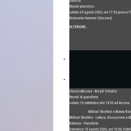
sboccia
Recital pianistico
sabato 29 agosto 2026, ore 17:30 presso l'
Ristorante Hammer (Svizzera)
ULTERIORE...
classicoAscona - Arcadi Volodos
Recital di pianoforte
sabato 19 settembre alle 19:30 ad Ascona.
ULTERIORE...
Mikhail Shishkin e Alexey Bot
Mikhail Shishkin - Lettura, discussione e A
Botvinov - Pianoforte
Domenica 16 agosto 2026, ore 10:30, Hot