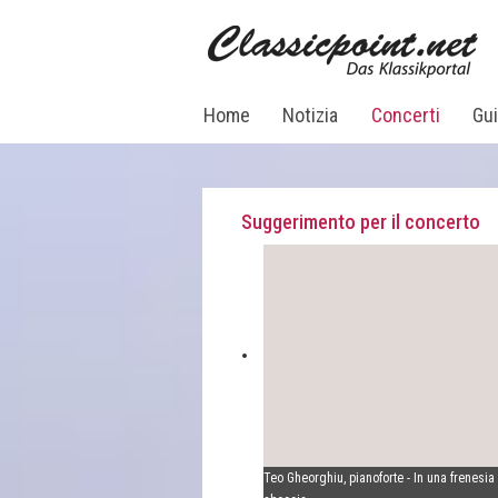
Home
Notizia
Concerti
Gui
Suggerimento per il concerto
Teo Gheorghiu, pianoforte - In una frenesia