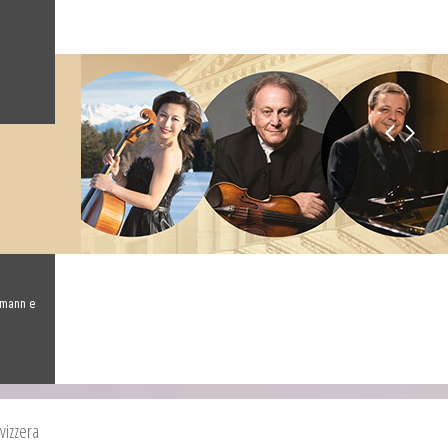
umann e
vizzera