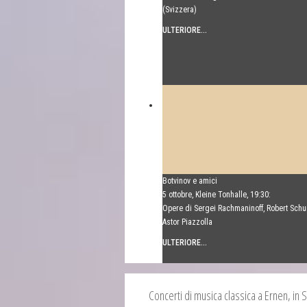
(Svizzera)
ULTERIORE...
Botvinov e amici
5 ottobre, Kleine Tonhalle, 19:30:
Opere di Sergei Rachmaninoff, Robert Sch
Astor Piazzolla
ULTERIORE...
Concerti di musica classica a Ernen, in S