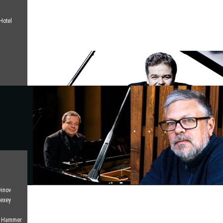
Hotel
vinov
lexey
el Hammer