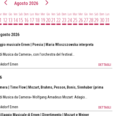
Agosto 2026
ar
Mer
Gio
Ven
Sab
Dom
Lun
Mar
Mer
Gio
Ven
Sab
Dom
Lun
Mar
Mer
Gio
Ven
Sab
Dom
Lun
1
12
13
14
15
16
17
18
19
20
21
22
23
24
25
26
27
28
29
30
31
 agosto 2026
aggio musicale Ernen | Poesia | Maria Wloszczowska interpreta
 di Musica da Camera», con l'orchestra del festival...
sikdorf Ernen
DETTAGLI
26
amera | Time Flow | Mozart, Brahms, Pesson, Bonis, Sinnhuber (prima
al di Musica da Camera» Wolfgang Amadeus Mozart: Adagio...
sikdorf Ernen
DETTAGLI
Villaggio Musicale di Ernen | Divertimento | Mozart e Weiner