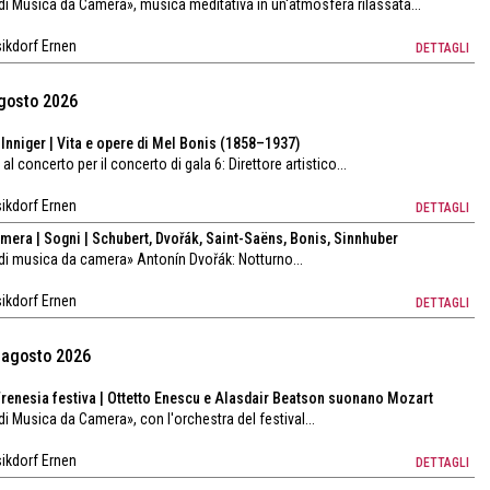
 di Musica da Camera», musica meditativa in un'atmosfera rilassata...
sikdorf Ernen
DETTAGLI
agosto 2026
Inniger | Vita e opere di Mel Bonis (1858–1937)
al concerto per il concerto di gala 6: Direttore artistico...
sikdorf Ernen
DETTAGLI
mera | Sogni | Schubert, Dvořák, Saint-Saëns, Bonis, Sinnhuber
l di musica da camera» Antonín Dvořák: Notturno...
sikdorf Ernen
DETTAGLI
4 agosto 2026
Frenesia festiva | Ottetto Enescu e Alasdair Beatson suonano Mozart
 di Musica da Camera», con l'orchestra del festival...
sikdorf Ernen
DETTAGLI