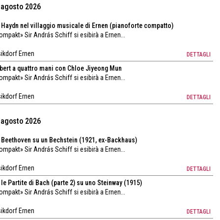
9 agosto 2026
 Haydn nel villaggio musicale di Ernen (pianoforte compatto)
kompakt» Sir András Schiff si esibirà a Ernen...
sikdorf Ernen
DETTAGLI
ubert a quattro mani con Chloe Jiyeong Mun
kompakt» Sir András Schiff si esibirà a Ernen...
sikdorf Ernen
DETTAGLI
0 agosto 2026
 Beethoven su un Bechstein (1921, ex-Backhaus)
kompakt» Sir András Schiff si esibirà a Ernen...
sikdorf Ernen
DETTAGLI
le Partite di Bach (parte 2) su uno Steinway (1915)
kompakt» Sir András Schiff si esibirà a Ernen...
sikdorf Ernen
DETTAGLI