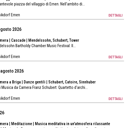
antevole piazza del villaggio di Ernen. Nell'ambito di...
sikdorf Ernen
DETTAGLI
 agosto 2026
amera | Cascade | Mendelssohn, Schubert, Tower
delssohn Bartholdy Chamber Music Festival: Il...
sikdorf Ernen
DETTAGLI
0 agosto 2026
mera a Briga | Danze gentili | Schubert, Catoire, Sinnhuber
di Musica da Camera Franz Schubert: Quartetto d'archi...
sikdorf Ernen
DETTAGLI
026
amera | Meditazione | Musica meditativa in un'atmosfera rilassante