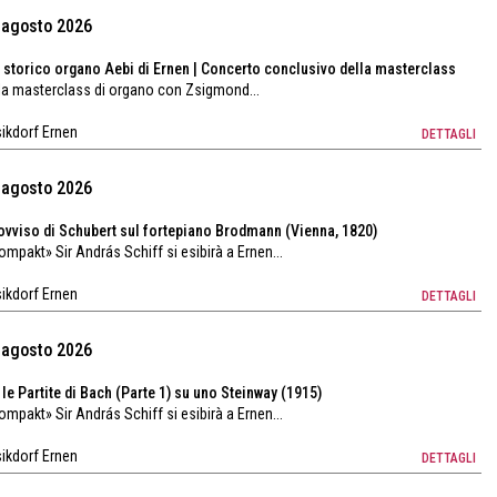
1 agosto 2026
 storico organo Aebi di Ernen | Concerto conclusivo della masterclass
la masterclass di organo con Zsigmond...
sikdorf Ernen
DETTAGLI
7 agosto 2026
rovviso di Schubert sul fortepiano Brodmann (Vienna, 1820)
kompakt» Sir András Schiff si esibirà a Ernen...
sikdorf Ernen
DETTAGLI
8 agosto 2026
le Partite di Bach (Parte 1) su uno Steinway (1915)
kompakt» Sir András Schiff si esibirà a Ernen...
sikdorf Ernen
DETTAGLI