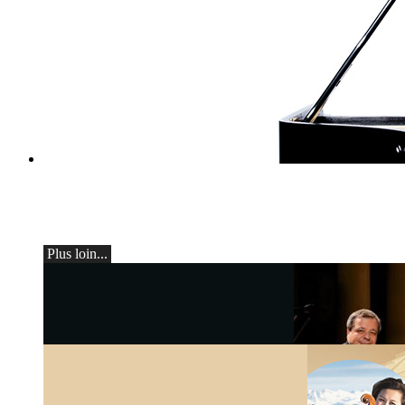
classiqueAscona - Arcadi Volodos
Récital de piano
le samedi 19 septembre à 19h30 à Ascona
Plus loin...