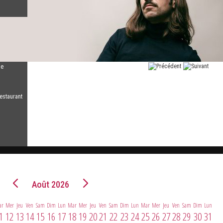
de
lexey
mer
estaurant
Août 2026
ar
Mer
Jeu
Ven
Sam
Dim
Lun
Mar
Mer
Jeu
Ven
Sam
Dim
Lun
Mar
Mer
Jeu
Ven
Sam
Dim
Lun
1
12
13
14
15
16
17
18
19
20
21
22
23
24
25
26
27
28
29
30
31