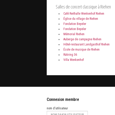
Salles de concert classique à Riehen
Café Reithalle Wenkenhof Riehen
Église du village de Riehen
Fondation Beyeler
Fondation Beyeler
Mémorial Riehen
Auberge de campagne Riehen
Hôtel-restaurant Landgasthof Riehen
École de musique de Riehen
Rütiring 36
Villa Wenkenhof
Connexion membre
nom d'utilisateur