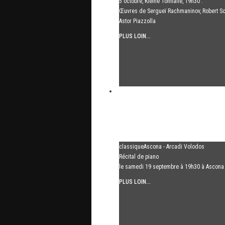
5 octobre, Kleine Tonhalle, 19h30 :
Œuvres de Sergueï Rachmaninov, Robert S
Astor Piazzolla
PLUS LOIN...
classiqueAscona - Arcadi Volodos
Récital de piano
le samedi 19 septembre à 19h30 à Ascona
PLUS LOIN...