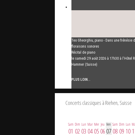
Mikhaïl Chichkine et Alexeï Botvinov
Teo Gheorghiu, piano - Dans une frénésie 
Mikhail Shishkin - Lecture, discussion et A
floraisons sonores
Botvinov - Piano
Récital de piano
Dimanche 16 août 2026, 10h30, Hôtel Ham
le samedi 29 août 2026 à 17h30 à l'Hôtel R
(Suisse)
Hammer (Suisse)
PLUS LOIN...
PLUS LOIN...
Concerts classiques à Riehen, Suisse
Sam
Dim
Lun
Mar
Mer
Jeu
Ven
Sam
Dim
Lun
M
01
02
03
04
05
06
07
08
09
10
1