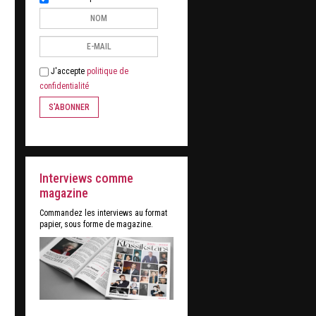
J'accepte
politique de
confidentialité
S'ABONNER
Interviews comme
magazine
Commandez les interviews au format
papier, sous forme de magazine.