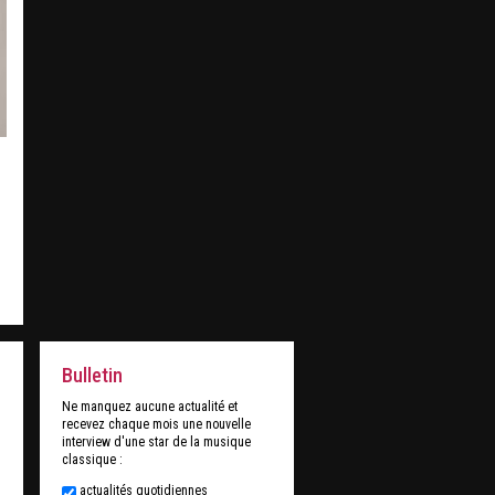
Bulletin
Ne manquez aucune actualité et
recevez chaque mois une nouvelle
interview d'une star de la musique
classique :
actualités quotidiennes