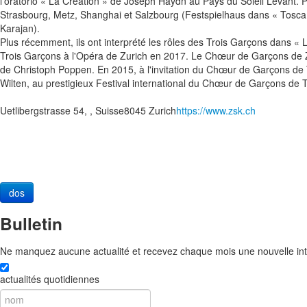
l'oratorio « La Création » de Joseph Haydn au Pays du Soleil Levant. Pa
Strasbourg, Metz, Shanghai et Salzbourg (Festspielhaus dans « Tosca 
Karajan).
Plus récemment, ils ont interprété les rôles des Trois Garçons dans
Trois Garçons à l'Opéra de Zurich en 2017. Le Chœur de Garçons de Z
de Christoph Poppen. En 2015, à l'invitation du Chœur de Garçons de
Wilten, au prestigieux Festival international du Chœur de Garçons de T
Uetlibergstrasse 54
,
,
Suisse
8045
Zurich
https://www.zsk.ch
dos
Bulletin
Ne manquez aucune actualité et recevez chaque mois une nouvelle inte
actualités quotidiennes