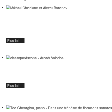
Mikhaïl Chichkine et Alexeï Botvinov
Mikhail Shishkin - Lecture, discussion et
Alexey Botvinov - Piano
Dimanche 16 août 2026, 10h30, Hôtel
Hammer (Suisse)
Plus loin...
classiqueAscona - Arcadi Volodos
Récital de piano
le samedi 19 septembre à 19h30 à
Ascona
Plus loin...