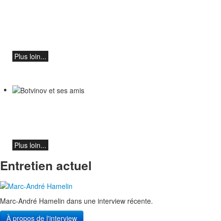
Teo Gheorghiu, piano - Dans une
frénésie de floraisons sonores
Récital de piano
le samedi 29 août 2026 à 17h30 à l'Hôtel
Restaurant Hammer (Suisse)
Plus loin...
Botvinov et ses amis
5 octobre, Kleine Tonhalle, 19h30 :
Œuvres de Sergueï Rachmaninov, Robert
Schumann et Astor Piazzolla
Plus loin...
Entretien actuel
Marc-André Hamelin dans une interview récente.
À propos de l'interview