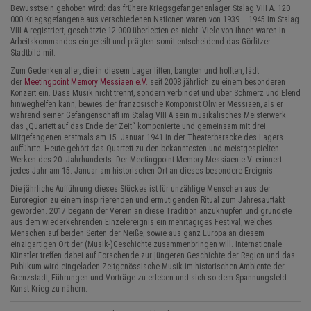
Bewusstsein gehoben wird: das frühere Kriegsgefangenenlager Stalag VIII A. 120
000 Kriegsgefangene aus verschiedenen Nationen waren von 1939 – 1945 im Stalag
VIII A registriert, geschätzte 12 000 überlebten es nicht. Viele von ihnen waren in
Arbeitskommandos eingeteilt und prägten somit entscheidend das Görlitzer
Stadtbild mit.
Zum Gedenken aller, die in diesem Lager litten, bangten und hofften, lädt
der
Meetingpoint Memory Messiaen e.V.
seit 2008 jährlich zu einem besonderen
Konzert ein. Dass Musik nicht trennt, sondern verbindet und über Schmerz und Elend
hinweghelfen kann, bewies der französische Komponist Olivier Messiaen, als er
während seiner Gefangenschaft im Stalag VIII A sein musikalisches Meisterwerk
das „Quartett auf das Ende der Zeit“ komponierte und gemeinsam mit drei
Mitgefangenen erstmals am 15. Januar 1941 in der Theaterbaracke des Lagers
aufführte. Heute gehört das Quartett zu den bekanntesten und meistgespielten
Werken des 20. Jahrhunderts. Der Meetingpoint Memory Messiaen e.V. erinnert
jedes Jahr am 15. Januar am historischen Ort an dieses besondere Ereignis.
Die jährliche Aufführung dieses Stückes ist für unzählige Menschen aus der
Euroregion zu einem inspirierenden und ermutigenden Ritual zum Jahresauftakt
geworden. 2017 begann der Verein an diese Tradition anzuknüpfen und gründete
aus dem wiederkehrenden Einzelereignis ein mehrtägiges Festival, welches
Menschen auf beiden Seiten der Neiße, sowie aus ganz Europa an diesem
einzigartigen Ort der (Musik-)Geschichte zusammenbringen will. Internationale
Künstler treffen dabei auf Forschende zur jüngeren Geschichte der Region und das
Publikum wird eingeladen Zeitgenössische Musik im historischen Ambiente der
Grenzstadt, Führungen und Vorträge zu erleben und sich so dem Spannungsfeld
Kunst-Krieg zu nähern.