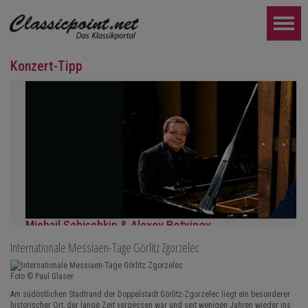
Konzert-Tipp
Michail Schischkin & Alexey Botvinov
Internationale Messiaen-Tage Görlitz Zgorzelec
Michail Schischkin - Lesung, Gespräch und Alexey Botvinov - Klavi
Sonntag 16.8.2026, 10:30, Hotel Hammer (Schweiz)
Foto © Paul Glaser
WEITER...
Am südöstlichen Stadtrand der Doppelstadt Görlitz-Zgorzelec liegt ein besonderer
historischer Ort, der lange Zeit vergessen war und seit wenigen Jahren wieder ins