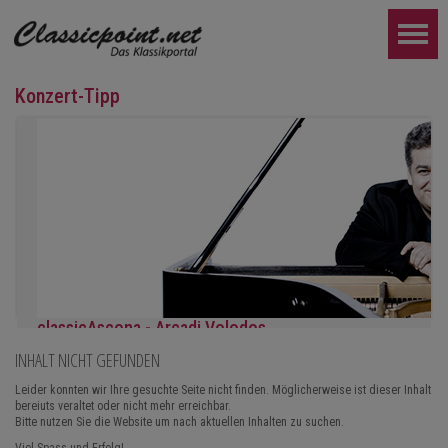
Konzert-Tipp
classicAscona - Arcadi Volodos
INHALT NICHT GEFUNDEN
Klavierrezital
Samstag, 19.09, 19:30 in Ascona
Leider konnten wir Ihre gesuchte Seite nicht finden. Möglicherweise ist dieser Inhalt
bereiuts veraltet oder nicht mehr erreichbar.
WEITER...
Bitte nutzen Sie die Website um nach aktuellen Inhalten zu suchen.