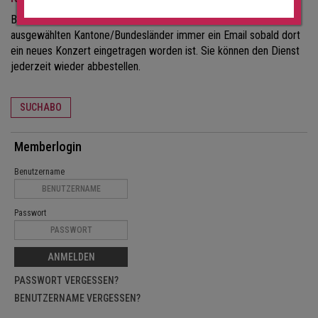
Bei einem Konzert-Suchabo erhalten Sie für die von Ihnen
ausgewählten Kantone/Bundesländer immer ein Email sobald dort
ein neues Konzert eingetragen worden ist. Sie können den Dienst
jederzeit wieder abbestellen.
SUCHABO
Memberlogin
Benutzername
Passwort
ANMELDEN
PASSWORT VERGESSEN?
BENUTZERNAME VERGESSEN?