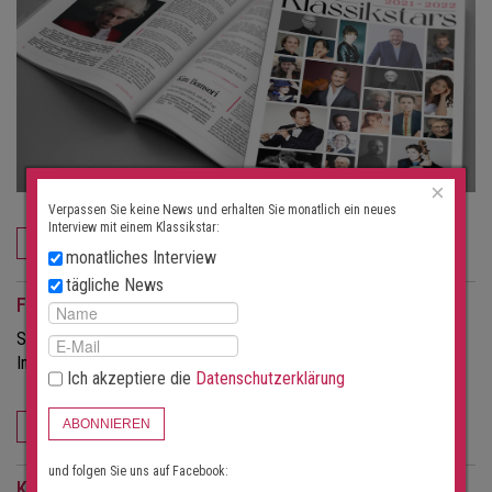
×
Verpassen Sie keine News und erhalten Sie monatlich ein neues
Interview mit einem Klassikstar:
JETZT BESTELLEN
monatliches Interview
tägliche News
Für Veranstalter
Sie möchten mehr Besucher für Ihre Konzerte?
Informieren Sie sich über die Möglichkeiten dieses Portals.
Ich akzeptiere die
Datenschutzerklärung
ABONNIEREN
FÜR VERANSTALTER
und folgen Sie uns auf Facebook:
Konzert-Suchabo