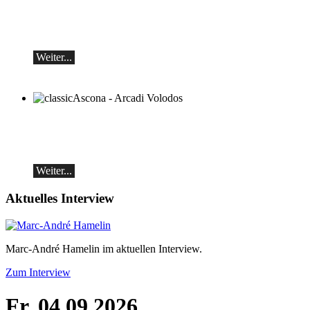
Klavierrezital
Samstag 29.08.2026, 17:30 im Hotel
Restaurant Hammer (Schweiz)
Weiter...
classicAscona - Arcadi Volodos
Klavierrezital
Samstag, 19.09, 19:30 in Ascona
Weiter...
Aktuelles Interview
Marc-André Hamelin im aktuellen Interview.
Zum Interview
Fr, 04.09.2026