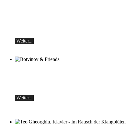
Michail Schischkin & Alexey Botvinov
Michail Schischkin - Lesung, Gespräch
und Alexey Botvinov - Klavier
Sonntag 16.8.2026, 10:30, Hotel Hammer
(Schweiz)
Weiter...
Botvinov & Friends
5. Oktober, Kleine Tonhalle, 19.30
Werke von Sergei Rachmaninoff, Robert
Schumann und Astor Piazzolla
Weiter...
Teo Gheorghiu, Klavier - Im Rausch der
Klangblüten