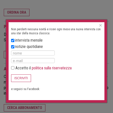
ORDINA ORA
×
Per gli organizzatori di eventi
Non perderti nessuna novità e ricevi ogni mese una nuova intervista con
una star della musica classica:
Desideri attirare più visitatori ai tuoi concerti?
Scopri di più sulle possibilità offerte da questo portale.
intervista mensile
notizie quotidiane
PER GLI ORGANIZZATORI DI EVENTI
Accetto il
politica sulla riservatezza
Abbonamento alla ricerca di concerti
Con un abbonamento al servizio di ricerca concerti, riceverai un'e-
ISCRIVITI
mail per i cantoni/stati federali selezionati non appena verrà
pubblicato un nuovo concerto. Puoi annullare l'iscrizione al servizio
e seguici su Facebook:
in qualsiasi momento.
CERCA ABBONAMENTO