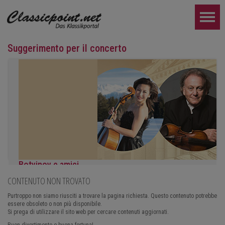
Suggerimento per il concerto
Botvinov e amici
CONTENUTO NON TROVATO
5 ottobre, Kleine Tonhalle, 19:30:
Opere di Sergei Rachmaninoff, Robert Schumann e Astor Piazzoll
Purtroppo non siamo riusciti a trovare la pagina richiesta. Questo contenuto potrebbe
essere obsoleto o non più disponibile.
ULTERIORE...
Si prega di utilizzare il sito web per cercare contenuti aggiornati.