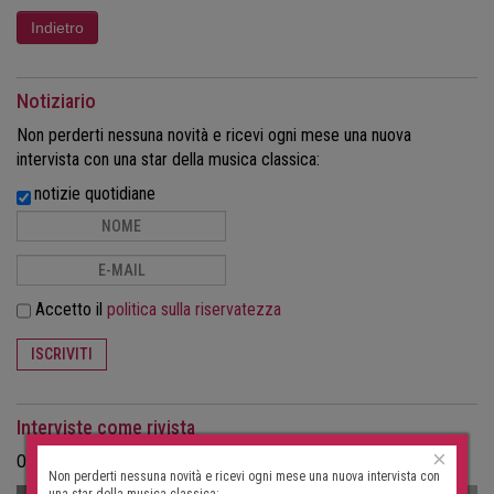
Notiziario
Non perderti nessuna novità e ricevi ogni mese una nuova
intervista con una star della musica classica:
notizie quotidiane
Accetto il
politica sulla riservatezza
ISCRIVITI
Interviste come rivista
×
Ordina le interviste in formato cartaceo come rivista.
Non perderti nessuna novità e ricevi ogni mese una nuova intervista con
una star della musica classica: