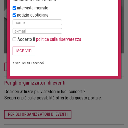
intervista mensile
notizie quotidiane
Accetto il
politica sulla riservatezza
ISCRIVITI
e seguici su Facebook:
ORDINA ORA
Per gli organizzatori di eventi
Desideri attirare più visitatori ai tuoi concerti?
Scopri di più sulle possibilità offerte da questo portale.
PER GLI ORGANIZZATORI DI EVENTI