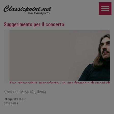
Suggerimento per il concerto
Teo Gheorghiu, pianoforte - In una frenesia di suoni sbo
Krompholz Musik AG
, Berna
Recital pianistico
sabato 29 agosto 2026, ore 17:30 presso l'Hotel Ristorante Ham
Effingerstrasse 51
3008
Berna
ULTERIORE...