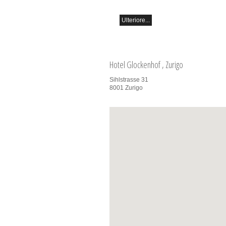
Ristorante Hammer (Svizzera)
Ulteriore...
Hotel Glockenhof
, Zurigo
Sihlstrasse 31
8001
Zurigo