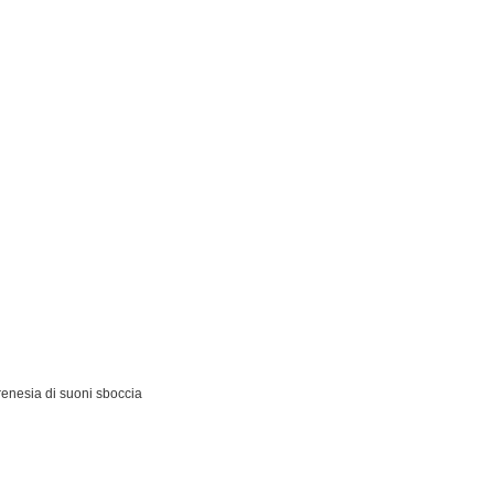
ona.
esia di
o l'Hotel