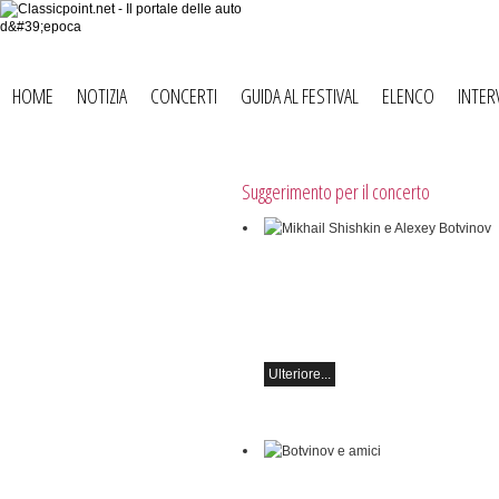
HOME
NOTIZIA
CONCERTI
GUIDA AL FESTIVAL
ELENCO
INTER
Suggerimento per il concerto
Mikhail Shishkin e Alexey Botvinov
Mikhail Shishkin - Lettura, discussione
Botvinov - Pianoforte
Domenica 16 agosto 2026, ore 10:30, 
Hammer (Svizzera)
Ulteriore...
Botvinov e amici
5 ottobre, Kleine Tonhalle, 19:30: