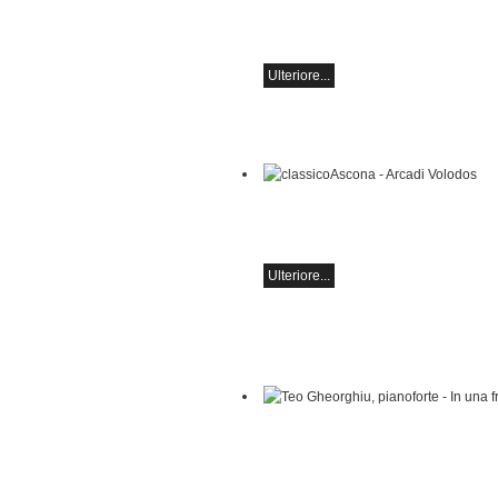
Opere di Sergei Rachmaninoff, Robert
Schumann e Astor Piazzolla
Ulteriore...
classicoAscona - Arcadi Volodos
Recital di pianoforte
sabato 19 settembre alle 19:30 ad Asc
Ulteriore...
Teo Gheorghiu, pianoforte - In una fren
suoni sboccia
Recital pianistico
sabato 29 agosto 2026, ore 17:30 press