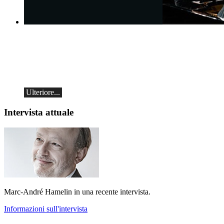
Mikhail Shishkin e Alexey Botvinov
Mikhail Shishkin - Lettura, discussione e
Alexey Botvinov - Pianoforte
Domenica 16 agosto 2026, ore 10:30,
Hotel Hammer (Svizzera)
Ulteriore...
Intervista attuale
Marc-André Hamelin in una recente intervista.
Informazioni sull'intervista