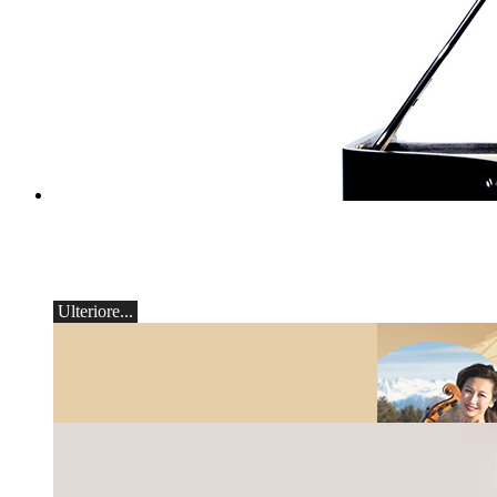
classicoAscona - Arcadi Volodos
Recital di pianoforte
sabato 19 settembre alle 19:30 ad Ascona.
Ulteriore...