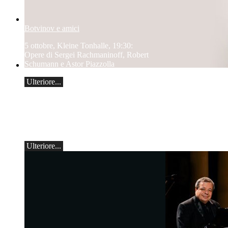
Botvinov e amici
5 ottobre, Kleine Tonhalle, 19:30:
Opere di Sergei Rachmaninoff, Robert
Schumann e Astor Piazzolla
Teo Gheorghiu, pianoforte -
Ulteriore...
In una frenesia di suoni
sboccia
Recital pianistico
sabato 29 agosto 2026, ore 17:30 presso
l'Hotel Ristorante Hammer (Svizzera)
Ulteriore...