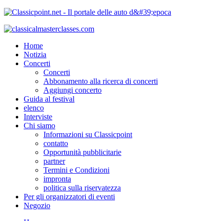
Home
Notizia
Concerti
Concerti
Abbonamento alla ricerca di concerti
Aggiungi concerto
Guida al festival
elenco
Interviste
Chi siamo
Informazioni su Classicpoint
contatto
Opportunità pubblicitarie
partner
Termini e Condizioni
impronta
politica sulla riservatezza
Per gli organizzatori di eventi
Negozio