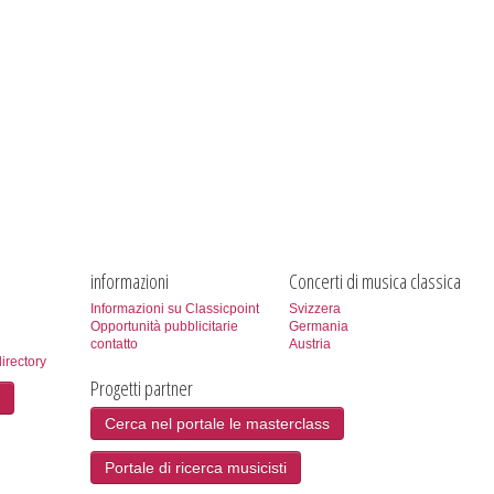
informazioni
Concerti di musica classica
Informazioni su Classicpoint
Svizzera
Opportunità pubblicitarie
Germania
contatto
Austria
directory
Progetti partner
Cerca nel portale le masterclass
Portale di ricerca musicisti