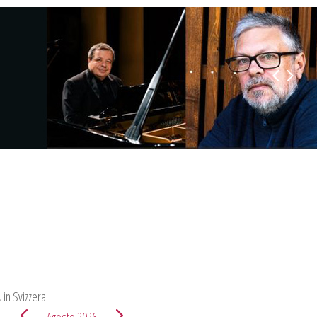
 e Alexey
Hotel
 in Svizzera