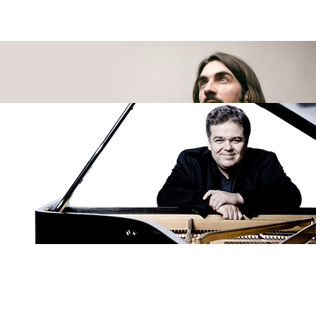
esia di
o l'Hotel
9:30 ad