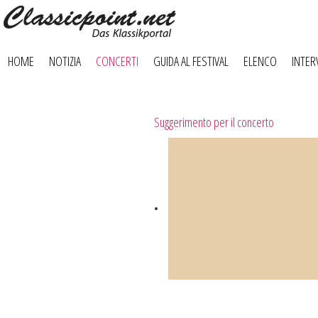
HOME
NOTIZIA
CONCERTI
GUIDA AL FESTIVAL
ELENCO
INTER
Suggerimento per il concerto
Botvinov e amici
5 ottobre, Kleine Tonhalle, 19:30:
Opere di Sergei Rachmaninoff, Robert