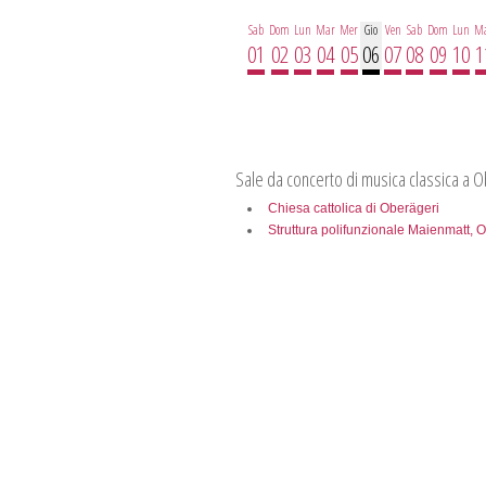
Sab
Dom
Lun
Mar
Mer
Gio
Ven
Sab
Dom
Lun
M
01
02
03
04
05
06
07
08
09
10
1
Sale da concerto di musica classica a 
Chiesa cattolica di Oberägeri
Struttura polifunzionale Maienmatt, 