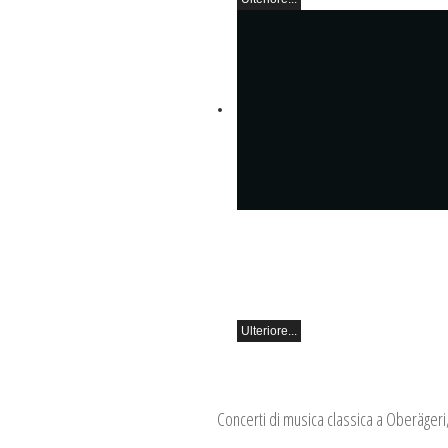
Mikhail Shishkin e Alexey Botvinov
Mikhail Shishkin - Lettura, discussione
Botvinov - Pianoforte
Domenica 16 agosto 2026, ore 10:30, 
Hammer (Svizzera)
Ulteriore...
Concerti di musica classica a Oberägeri,