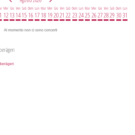
Agosto 2026
ar
Mer
Gio
Ven
Sab
Dom
Lun
Mar
Mer
Gio
Ven
Sab
Dom
Lun
Mar
Mer
Gio
Ven
Sab
Dom
Lun
1
12
13
14
15
16
17
18
19
20
21
22
23
24
25
26
27
28
29
30
31
Al momento non ci sono concerti
Oberägeri
Oberägeri