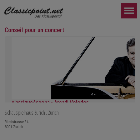
Conseil pour un concert
classiqueAscona - Arcadi Volodos
Schauspielhaus Zurich
, Zurich
Récital de piano
le samedi 19 septembre à 19h30 à Ascona
Rämistrasse 34
8001
Zurich
PLUS LOIN...