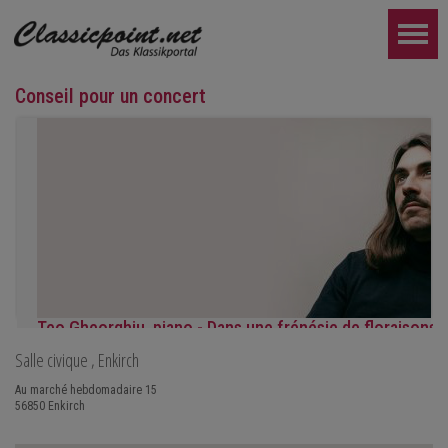
Conseil pour un concert
Teo Gheorghiu, piano - Dans une frénésie de floraisons
Salle civique
, Enkirch
Récital de piano
le samedi 29 août 2026 à 17h30 à l'Hôtel Restaurant Hammer (Su
Au marché hebdomadaire 15
56850
Enkirch
PLUS LOIN...