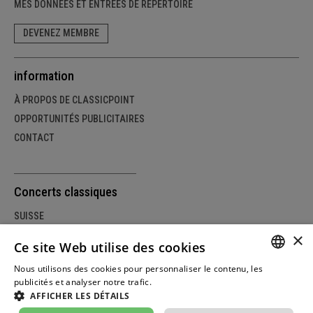
MES DONNÉES ET ENTRÉES DE RÉPERTOIRE
DEVENEZ MEMBRE
information
À PROPOS DE CLASSICPOINT
OPPORTUNITÉS PUBLICITAIRES
CONTACT
Concerts classiques
SUISSE
×
ALLEMAGNE
Ce site Web utilise des cookies
AUTRICHE
Nous utilisons des cookies pour personnaliser le contenu, les
GERM
publicités et analyser notre trafic.
Weitere Informationen
AFFICHER LES DÉTAILS
FRENC
© Copyright classicpoint.net | Conception et réalisation du