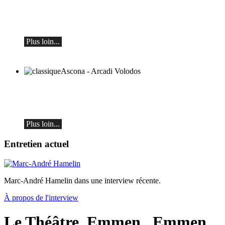
Alexey Botvinov - Piano
Dimanche 16 août 2026, 10h30, Hôtel
Hammer (Suisse)
Plus loin...
classiqueAscona - Arcadi Volodos
Récital de piano
le samedi 19 septembre à 19h30 à Ascona
Plus loin...
Entretien actuel
Marc-André Hamelin dans une interview récente.
À propos de l'interview
Le Théâtre, Emmen
, Emmen