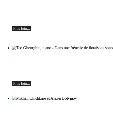
Botvinov et ses amis
5 octobre, Kleine Tonhalle, 19h30 :
Œuvres de Sergueï Rachmaninov, Robert
Schumann et Astor Piazzolla
Plus loin...
Teo Gheorghiu, piano - Dans une frénésie
de floraisons sonores
Récital de piano
le samedi 29 août 2026 à 17h30 à l'Hôtel
Restaurant Hammer (Suisse)
Plus loin...
Mikhaïl Chichkine et Alexeï Botvinov
Mikhail Shishkin - Lecture, discussion et