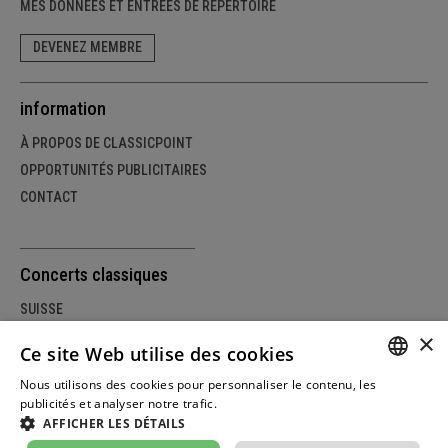
MES DONNÉES ET ENTRÉES DE RÉPERTOIRE
DEVENEZ MEMBRE
information
À PROPOS DE CLASSICPOINT
OPPORTUNITÉS PUBLICITAIRES
CONTACT
Concerts classiques
SUISSE
×
ALLEMAGNE
Ce site Web utilise des cookies
AUTRICHE
Nous utilisons des cookies pour personnaliser le contenu, les
GERM
publicités et analyser notre trafic.
Weitere Informationen
AFFICHER LES DÉTAILS
FRENC
© Copyright classicpoint.net | Conception et réalisation du