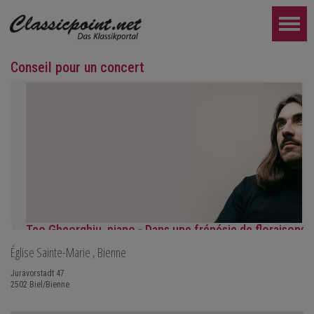
Conseil pour un concert
Teo Gheorghiu, piano - Dans une frénésie de floraisons
Église Sainte-Marie
, Bienne
Récital de piano
le samedi 29 août 2026 à 17h30 à l'Hôtel Restaurant Hammer (Su
Juravorstadt 47
2502
Biel/Bienne
PLUS LOIN...