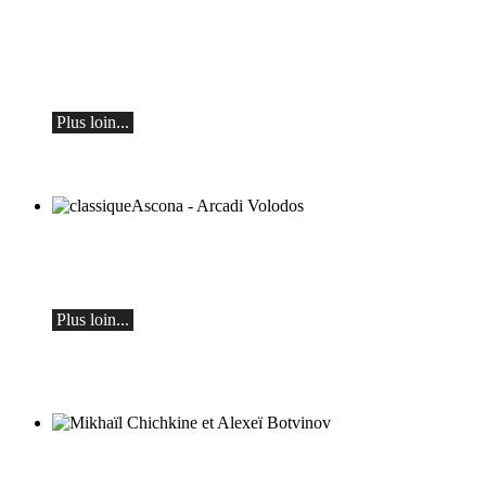
Botvinov et ses amis
5 octobre, Kleine Tonhalle, 19h30 :
Œuvres de Sergueï Rachmaninov, Robert
Schumann et Astor Piazzolla
Plus loin...
classiqueAscona - Arcadi Volodos
Récital de piano
le samedi 19 septembre à 19h30 à Ascona
Plus loin...
Mikhaïl Chichkine et Alexeï Botvinov
Mikhail Shishkin - Lecture, discussion et