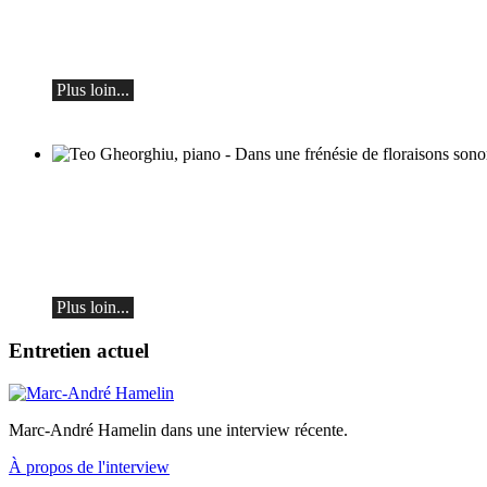
Alexey Botvinov - Piano
Dimanche 16 août 2026, 10h30, Hôtel
Hammer (Suisse)
Plus loin...
Teo Gheorghiu, piano - Dans une frénésie
de floraisons sonores
Récital de piano
le samedi 29 août 2026 à 17h30 à l'Hôtel
Restaurant Hammer (Suisse)
Plus loin...
Entretien actuel
Marc-André Hamelin dans une interview récente.
À propos de l'interview