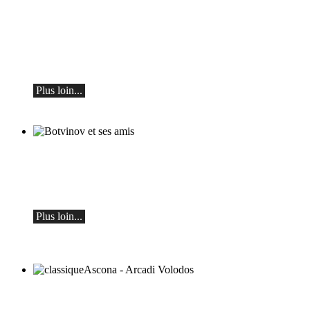
Mikhaïl Chichkine et Alexeï Botvinov
Mikhail Shishkin - Lecture, discussion et
Alexey Botvinov - Piano
Dimanche 16 août 2026, 10h30, Hôtel
Hammer (Suisse)
Plus loin...
Botvinov et ses amis
5 octobre, Kleine Tonhalle, 19h30 :
Œuvres de Sergueï Rachmaninov, Robert
Schumann et Astor Piazzolla
Plus loin...
classiqueAscona - Arcadi Volodos
Récital de piano