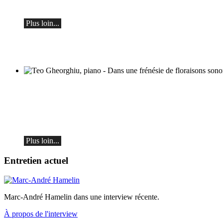
le samedi 19 septembre à 19h30 à Ascona
Plus loin...
Teo Gheorghiu, piano - Dans une frénésie
de floraisons sonores
Récital de piano
le samedi 29 août 2026 à 17h30 à l'Hôtel
Restaurant Hammer (Suisse)
Plus loin...
Entretien actuel
Marc-André Hamelin dans une interview récente.
À propos de l'interview