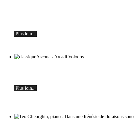
Botvinov et ses amis
5 octobre, Kleine Tonhalle, 19h30 :
Œuvres de Sergueï Rachmaninov, Robert
Schumann et Astor Piazzolla
Plus loin...
classiqueAscona - Arcadi Volodos
Récital de piano
le samedi 19 septembre à 19h30 à Ascona
Plus loin...
Teo Gheorghiu, piano - Dans une frénésie
de floraisons sonores