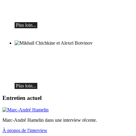
Récital de piano
le samedi 29 août 2026 à 17h30 à l'Hôtel
Restaurant Hammer (Suisse)
Plus loin...
Mikhaïl Chichkine et Alexeï Botvinov
Mikhail Shishkin - Lecture, discussion et
Alexey Botvinov - Piano
Dimanche 16 août 2026, 10h30, Hôtel
Hammer (Suisse)
Plus loin...
Entretien actuel
Marc-André Hamelin dans une interview récente.
À propos de l'interview