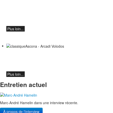
Mikhaïl Chichkine et Alexeï Botvinov
Mikhail Shishkin - Lecture, discussion et
Alexey Botvinov - Piano
Dimanche 16 août 2026, 10h30, Hôtel
Hammer (Suisse)
Plus loin...
classiqueAscona - Arcadi Volodos
Récital de piano
le samedi 19 septembre à 19h30 à
Ascona
Plus loin...
Entretien actuel
Marc-André Hamelin dans une interview récente.
À propos de l'interview