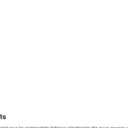
ts
riel pour les cantons/états fédéraux sélectionnés dès qu'un nouveau 