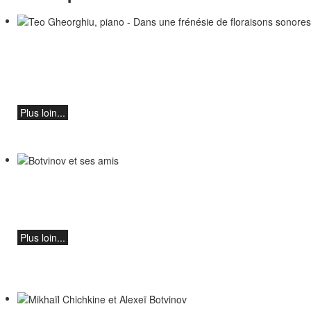
Teo Gheorghiu, piano - Dans une
frénésie de floraisons sonores
Récital de piano
le samedi 29 août 2026 à 17h30 à l'Hôtel
Restaurant Hammer (Suisse)
Plus loin...
Botvinov et ses amis
5 octobre, Kleine Tonhalle, 19h30 :
Œuvres de Sergueï Rachmaninov, Robert
Schumann et Astor Piazzolla
Plus loin...