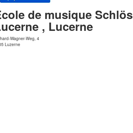
cole de musique Schlössl
Lucerne
, Lucerne
chard-Wagner-Weg, 4
05
Luzerne