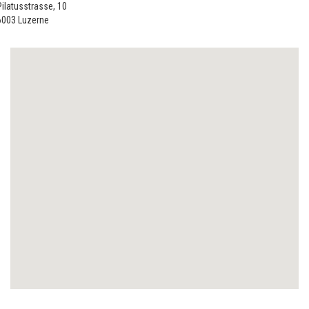
Pilatusstrasse, 10
6003
Luzerne